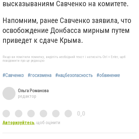
высказываниям Савченко на комитете.
Напомним, ранее Савченко заявила, что
освобождение Донбасса мирным путем
приведет к сдаче Крыма.
Якщо ви помітили помилку, виділіть необхідний текст і натисніть Ctrl + Enter, щоб
повідомити про це редакцію
#Савченко
#госизмена
#нацбезопасность
#обвинение
Ольга Романова
редактор
0,0
Авторизуйтесь
, щоб оцінити