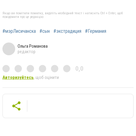
Якщо ви помітили помилку, виділіть необхідний текст і натисніть Ctrl + Enter, щоб
повідомити про це редакцію
#мэрЛисичанска
#сын
#экстрадиция
#Германия
Ольга Романова
редактор
0,0
Авторизуйтесь
, щоб оцінити