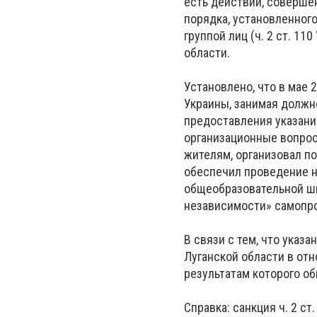
есть действий, соверше
порядка, установленног
группой лиц (ч. 2 ст. 1
области.
Установлено, что в мае 
Украины, занимая должн
предоставления указани
организационные вопрос
жителям, организовал п
обеспечил проведение н
общеобразовательной шк
независимости» самопр
В связи с тем, что указ
Луганской области в от
результатам которого об
Справка: санкция ч. 2 с