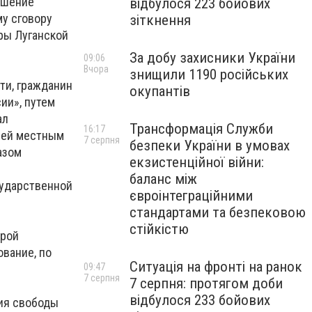
ушение
відбулося 223 бойових
у сговору
зіткнення
уры Луганской
За добу захисники України
09:06
Вчора
знищили 1190 російських
сти, гражданин
окупантів
ии», путем
ал
Трансформація Служби
16:17
ней местным
7 серпня
безпеки України в умовах
азом
екзистенційної війни:
баланс між
сударственной
євроінтеграційними
стандартами та безпековою
стійкістю
урой
вание, по
Ситуація на фронті на ранок
09:47
7 серпня
7 серпня: протягом доби
відбулося 233 бойових
ния свободы