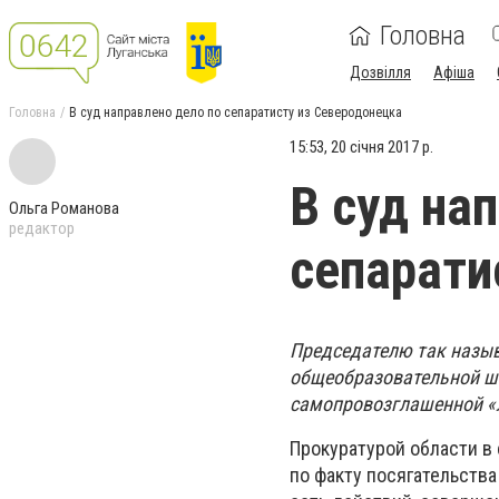
Головна
Дозвілля
Афіша
Головна
В суд направлено дело по сепаратисту из Северодонецка
15:53, 20 січня 2017 р.
В суд на
Ольга Романова
редактор
сепарати
Председателю так назыв
общеобразовательной ш
самопровозглашенной «ЛН
Прокуратурой области в
по факту посягательства