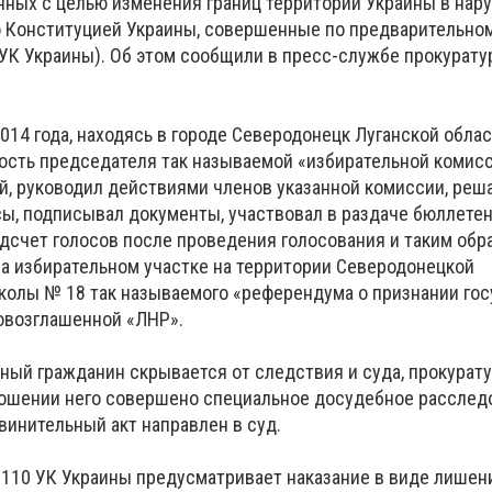
нных с целью изменения границ территории Украины в нар
о Конституцией Украины, совершенные по предварительном
10 УК Украины). Об этом сообщили в пресс-службе прокурат
2014 года, находясь в городе Северодонецк Луганской обла
ость председателя так называемой «избирательной комисс
й, руководил действиями членов указанной комиссии, реш
ы, подписывал документы, участвовал в раздаче бюллете
одсчет голосов после проведения голосования и таким обр
а избирательном участке на территории Северодонецкой
олы № 18 так называемого «референдума о признании го
овозглашенной «ЛНР».
анный гражданин скрывается от следствия и суда, прокурат
ношении него совершено специальное досудебное расследо
винительный акт направлен в суд.
т. 110 УК Украины предусматривает наказание в виде лише