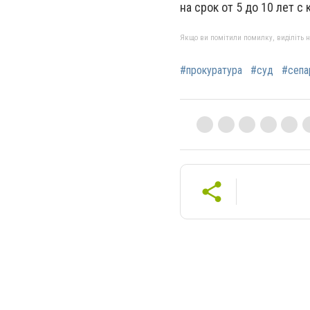
на срок от 5 до 10 лет 
Якщо ви помітили помилку, виділіть нео
#прокуратура
#суд
#сепа