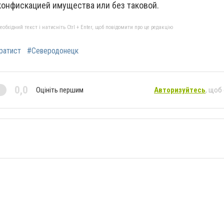
с конфискацией имущества или без таковой.
бхідний текст і натисніть Ctrl + Enter, щоб повідомити про це редакцію
ратист
#Северодонецк
0,0
Оцініть першим
Авторизуйтесь
, щоб