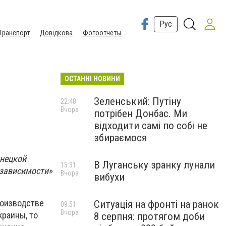
Рус
Транспорт
Довідкова
Фотоотчеты
ОСТАННІ НОВИНИ
Зеленський: Путіну
22:48
Вчора
потрібен Донбас. Ми
відходити самі по собі не
збираємося
онецкой
В Луганську зранку лунали
15:31
езависимости»
Вчора
вибухи
роизводстве
Ситуація на фронті на ранок
09:51
Вчора
краины, то
8 серпня: протягом доби