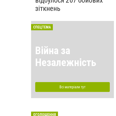
відбулося 207 бойових
зіткнень
СПЕЦТЕМА
Війна за
Незалежність
Всі матеріали тут
ОГОЛОШЕННЯ