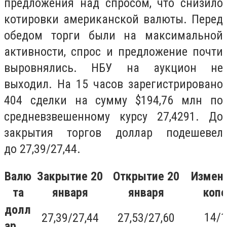
предложения над спросом, что снизило
котировки американской валюты. Перед
обедом торги были на максимальной
активности, спрос и предложение почти
выровнялись. НБУ на аукцион не
выходил. На 15 часов зарегистрировано
404 сделки на сумму $194,76 млн по
средневзвешенному курсу 27,4291. До
закрытия торгов доллар подешевел
до 27,39/27,44.
Валю
Закрытие 20
Открытие 20
Измене
та
января
января
копе
долл
14/
27,39/27,44
27,53/27,60
ар