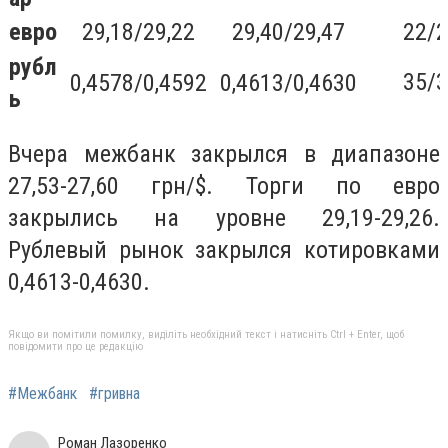
евро
29,18/29,22
29,40/29,47
22/
рубл
35/
0,4578/0,4592
0,4613/0,4630
ь
Вчера межбанк закрылся в диапазоне
27,53-27,60 грн/$. Торги по евро
закрылись на уровне 29,19-29,26.
Рублевый рынок закрылся котировками
0,4613-0,4630.
Якщо ви помітили помилку, виділіть необхідний текст і натисніть Ctrl + Enter, щоб
повідомити про це редакцію
#Межбанк
#гривна
Роман Лазоренко