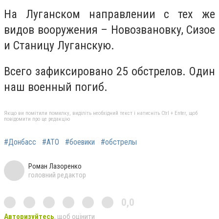
На Луганском направлении с тех же
видов вооружения – Новозвановку, Сизое
и Станицу Луганскую.
Всего зафиксировано 25 обстрелов. Один
наш военный погиб.
Якщо ви помітили помилку, виділіть необхідний текст і натисніть Ctrl + Enter, щоб
повідомити про це редакцію
#Донбасс
#АТО
#боевики
#обстрелы
Роман Лазоренко
головний редактор
0,0
Авторизуйтесь
, щоб оцінити