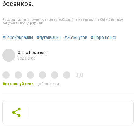
боевиков.
Якщо ви помітили помилку, виділіть необхідний текст і натисніть Ctrl + Enter, щоб
повідомити про це редакцію
#ГеройУкраины
#луганчанин
#Жемчугов
#Порошенко
Ольга Романова
редактор
0,0
Авторизуйтесь
, щоб оцінити