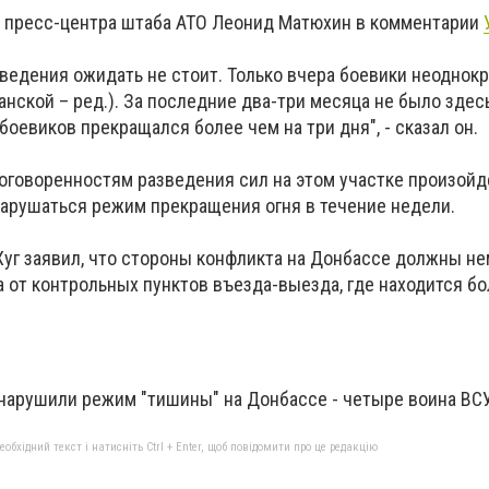
 пресс-центра штаба АТО Леонид Матюхин в комментарии
ведения ожидать не стоит. Только вчера боевики неоднокр
анской – ред.). За последние два-три месяца не было здесь
боевиков прекращался более чем на три дня", - сказал он.
оговоренностям разведения сил на этом участке произойд
 нарушаться режим прекращения огня в течение недели.
Хуг заявил, что стороны конфликта на Донбассе должны н
а от контрольных пунктов въезда-выезда, где находится б
з нарушили режим "тишины" на Донбассе - четыре воина ВС
бхідний текст і натисніть Ctrl + Enter, щоб повідомити про це редакцію