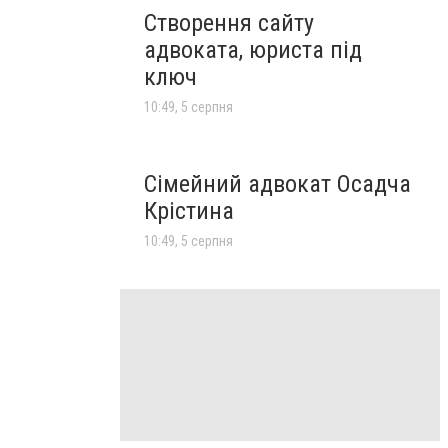
Створення сайту
адвоката, юриста під
ключ
10:49, 5 серпня
Сімейний адвокат Осадча
Крістина
10:49, 5 серпня