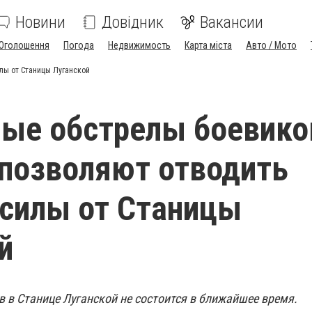
Новини
Довідник
Вакансии
Оголошення
Погода
Недвижимость
Карта міста
Авто / Мото
лы от Станицы Луганской
ые обстрелы боевико
 позволяют отводить
силы от Станицы
й
в в Станице Луганской не состоится в ближайшее время.