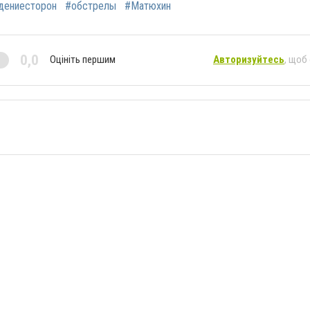
дениесторон
#обстрелы
#Матюхин
0,0
Оцініть першим
Авторизуйтесь
, щоб