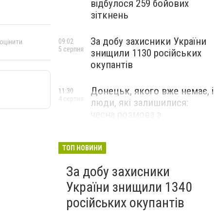
відбулося 259 бойових
зіткнень
За добу захисники України
09:02
 оцінити
5 серпня
знищили 1130 російських
окупантів
Донецьк, якого вже немає, і
11:30
4 серпня
люди, які залишилися:
чесна розмова з
В’ячеславом Верховським
ЛЮДИ УКРАЇНСЬКОГО ДОНЕЦЬКА
ТОП НОВИНИ
За добу захисники
України знищили 1340
російських окупантів