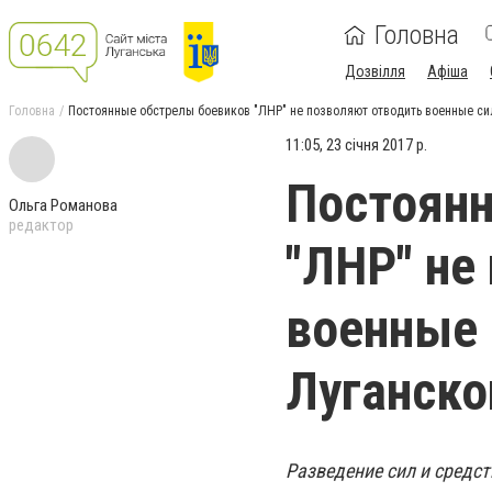
Головна
Дозвілля
Афіша
Головна
Постоянные обстрелы боевиков "ЛНР" не позволяют отводить военные си
11:05, 23 січня 2017 р.
Постоянн
Ольга Романова
редактор
"ЛНР" не
военные 
Луганско
Разведение сил и средст