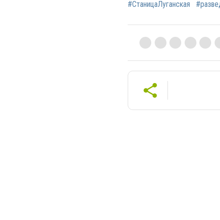
#СтаницаЛуганская
#разве