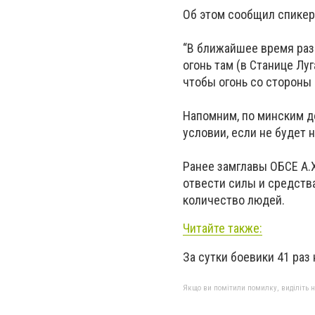
Об этом сообщил спикер
“В ближайшее время раз
огонь там (в Станице Луг
чтобы огонь со стороны 
Напомним, по минским д
условии, если не будет
Ранее замглавы ОБСЕ А.
отвести силы и средств
количество людей.
Читайте также:
За сутки боевики 41 ра
Якщо ви помітили помилку, виділіть нео