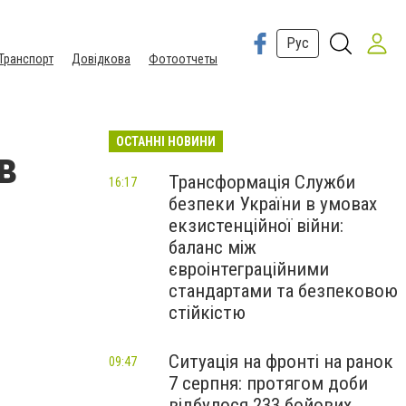
Рус
Транспорт
Довідкова
Фотоотчеты
ОСТАННІ НОВИНИ
в
Трансформація Служби
16:17
безпеки України в умовах
екзистенційної війни:
баланс між
євроінтеграційними
стандартами та безпековою
стійкістю
Ситуація на фронті на ранок
09:47
7 серпня: протягом доби
відбулося 233 бойових