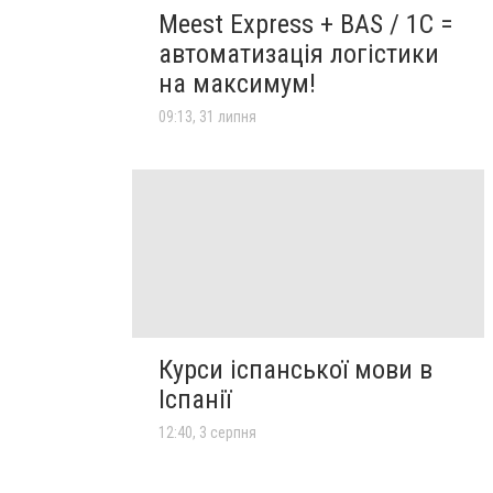
Meest Express + BAS / 1C =
автоматизація логістики
на максимум!
09:13, 31 липня
Курси іспанської мови в
Іспанії
12:40, 3 серпня