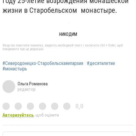
году 25-летие возрождения монашеской
жизни в Старобельском монастыре.
НИКОДИМ
Якщо ви помітили помилку, виділіть необхідний текст і натисніть Ctrl + Enter, щоб
повідомити про це редакцію
#Северодонецко-Старобельскаяепархия
#десятилетие
#монастырь
Ольга Романова
редактор
0,0
Авторизуйтесь
, щоб оцінити