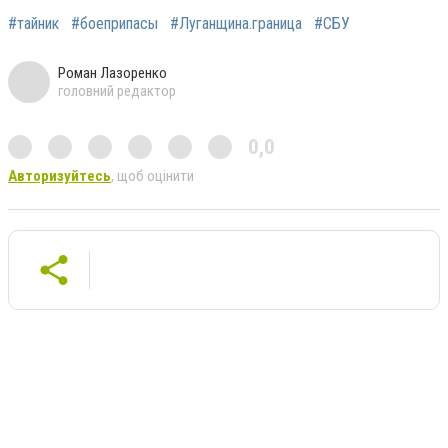
#тайник
#боеприпасы
#Луганщина.граница
#СБУ
Роман Лазоренко
головний редактор
0,0
Авторизуйтесь
, щоб оцінити