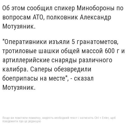
Об этом сообщил спикер Минобороны по
вопросам АТО, полковник Александр
Мотузяник.
"Оперативники изъяли 5 гранатометов,
тротиловые шашки общей массой 600 г и
артиллерийские снаряды различного
калибра. Саперы обезвредили
боеприпасы на месте", - сказал
Мотузяник.
Якщо ви помітили помилку, виділіть необхідний текст і натисніть Ctrl + Enter, щоб
повідомити про це редакцію