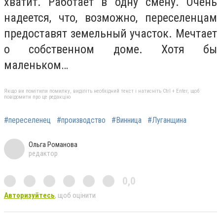
хватит. Работает в одну смену. Очень
надеется, что, возможно, переселенцам
предоставят земельный участок. Мечтает
о собственном доме. Хотя бы
маленьком…
Якщо ви помітили помилку, виділіть необхідний текст і натисніть Ctrl + Enter, щоб
повідомити про це редакцію
#переселенец
#производство
#Винница
#Луганщина
Ольга Романова
редактор
0,0
Авторизуйтесь
, щоб оцінити