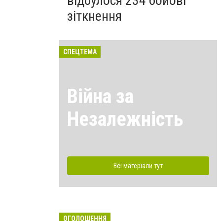
відбулося 234 бойові
зіткнення
СПЕЦТЕМА
Війна за
Незалежність
Всі матеріали тут
ОГОЛОШЕННЯ