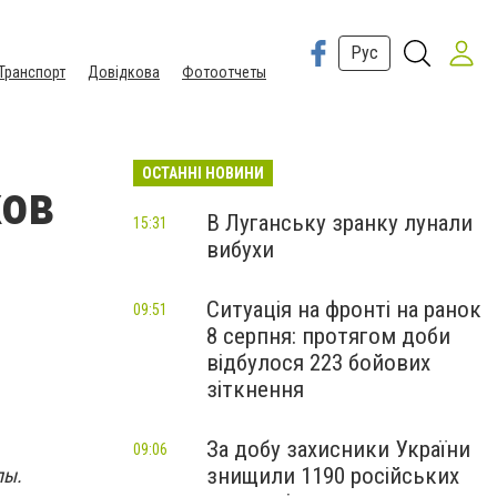
Рус
Транспорт
Довідкова
Фотоотчеты
ОСТАННІ НОВИНИ
ков
В Луганську зранку лунали
15:31
вибухи
Ситуація на фронті на ранок
09:51
8 серпня: протягом доби
відбулося 223 бойових
зіткнення
За добу захисники України
09:06
знищили 1190 російських
пы.