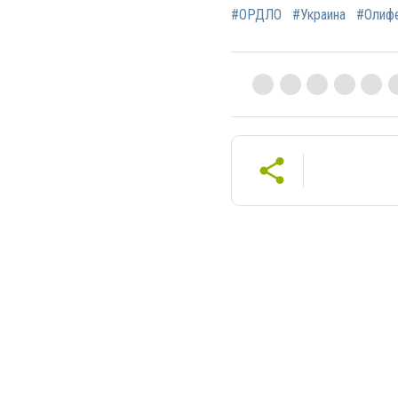
#ОРДЛО
#Украина
#Олиф