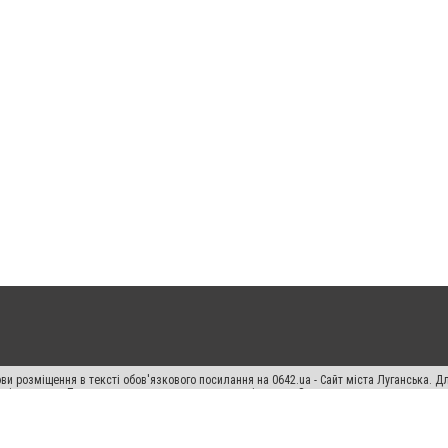
ви розміщення в тексті обов'язкового посилання на 0642.ua - Сайт міста Луганська. 
кості джерела. Порушення виняткових прав переслідується Законом.
ський спецпроєкт", "Політичні новини", "Пресреліз", "PR", "Офіційно", "Політична рек