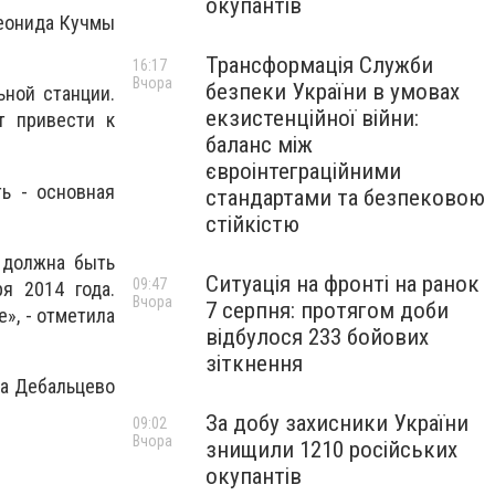
окупантів
Леонида Кучмы
Трансформація Служби
16:17
Вчора
безпеки України в умовах
ной станции.
екзистенційної війни:
т привести к
баланс між
євроінтеграційними
ть - основная
стандартами та безпековою
стійкістю
 должна быть
Ситуація на фронті на ранок
09:47
я 2014 года.
Вчора
7 серпня: протягом доби
», - отметила
відбулося 233 бойових
зіткнення
да Дебальцево
За добу захисники України
09:02
Вчора
знищили 1210 російських
окупантів