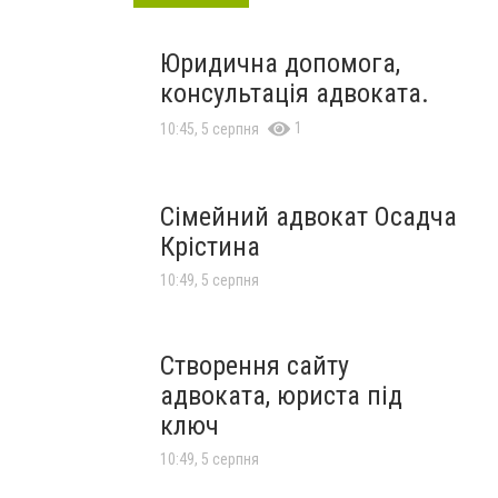
Юридична допомога,
консультація адвоката.
1
10:45, 5 серпня
Сімейний адвокат Осадча
Крістина
10:49, 5 серпня
Створення сайту
адвоката, юриста під
ключ
10:49, 5 серпня