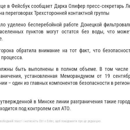
ице в Фейсбук сообщает Дарка Олифер пресс-секретарь 
на переговорах Трехсторонней контактной группы
ло уделено бесперебойной работе Донецкой фильтроваль
аселенных пунктов могут остатся без воды, что може
е.
торона обратила внимание на тот факт, что безопаснос
 процесса.
олжны быть выполнены в полном объеме. В том числе
аничения, установленная Меморандумом от 19 сентябр
ии – один из главных компонентов безопасности в регионе
 утвержденной в Минске линии разграничения такие горо
ходится под контролем сил АТО.
бхідний текст і натисніть Ctrl + Enter, щоб повідомити про це редакцію