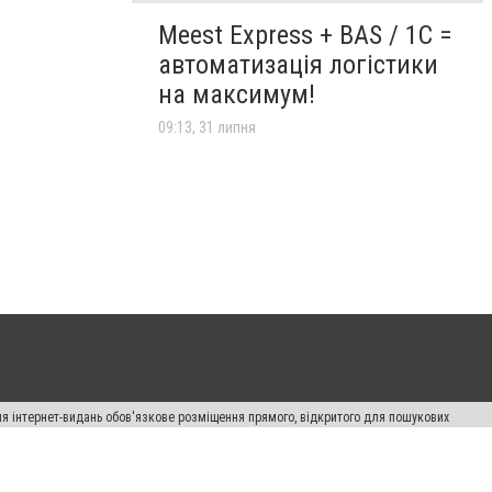
Meest Express + BAS / 1C =
автоматизація логістики
на максимум!
09:13, 31 липня
Для інтернет-видань обов'язкове розміщення прямого, відкритого для пошукових
лама" публікуються на правах реклами.