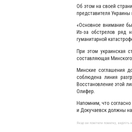
Об этом на своей стран
представителя Украины 
«Основное внимание бы
Из-за обстрелов ряд н
гуманитарной катастроф
При этом украинская с
составляющая Минского
Минские соглашения д
соблюдена линия разгр
Восстановление этой лин
Олифер.
Напомним, что согласно
и Докучаевск должны на
Якщо ви помітили помилку, виділіть нео