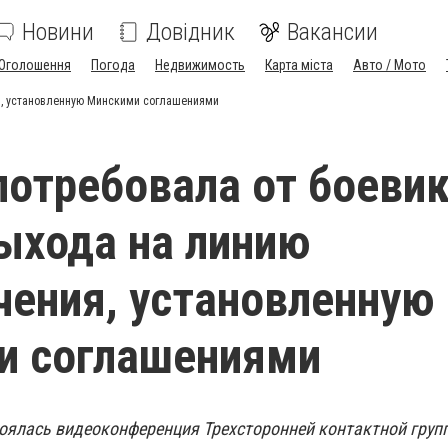
Новини
Довідник
Вакансии
Оголошення
Погода
Недвижимость
Карта міста
Авто / Мото
я, установленную Минскими соглашениями
потребовала от боеви
ыхода на линию
чения, установленную
и соглашениями
стоялась видеоконференция Трехсторонней контактной груп