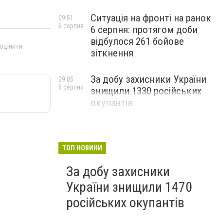
Ситуація на фронті на ранок
09:51
6 серпня
6 серпня: протягом доби
відбулося 261 бойове
 оцінити
зіткнення
За добу захисники України
09:05
6 серпня
знищили 1330 російських
окупантів
ТОП НОВИНИ
За добу захисники
України знищили 1470
російських окупантів