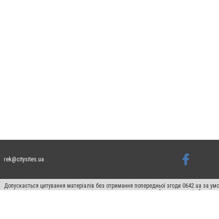
rek@citysites.ua
Допускається цитування матеріалів без отримання попередньої згоди 0642.ua за умо
систем гіперпосилання на цитовані статті не нижче другого абзацу в тексті або в я
Матеріали з плашками "Новини компаній", "Промо", "Партнерський матеріал", "Партнер