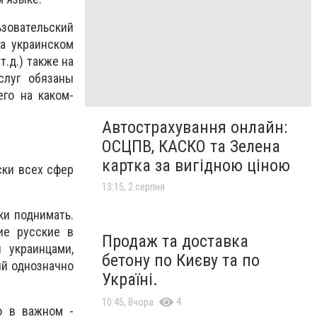
овательский
а украинском
.д.) также на
слуг обязаны
его на каком-
Автострахування онлайн:
ОСЦПВ, КАСКО та Зелена
картка за вигідною ціною
ски всех сфер
13:15, 2 серпня
ки поднимать.
ие русские в
Продаж та доставка
 украинцами,
бетону по Києву та по
ый однозначно
Україні.
4
10:45, Вчора
о в важном -