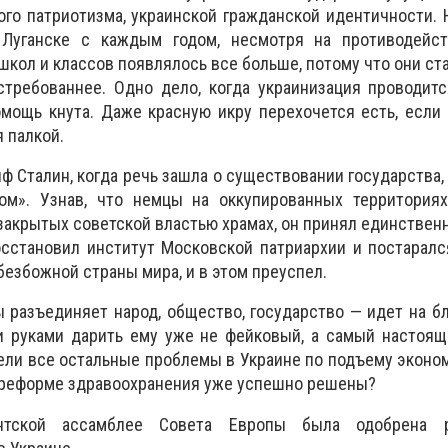
го патриотизма, украинской гражданской идентичности. 
Луганске с каждым годом, несмотря на противодейс
школ и классов появлялось все больше, потому что они ст
стребованнее. Одно дело, когда украинизация проводит
помощь кнута. Даже красную икру перехочется есть, если 
я палкой.
ф Сталин, когда речь зашла о существовании государства,
ом». Узнав, что немцы на оккупированных территория
закрытых советской властью храмах, он принял единствен
осстановил институт Московской патриархии и постарал
безбожной страны мира, и в этом преуспел.
 разъединяет народ, общество, государство — идет на бла
 руками дарить ему уже не фейковый, а самый настоящ
ли все остальные проблемы в Украине по подъему эконом
 реформе здравоохранения уже успешно решены?
нтской ассамблее Совета Европы была одобрена 