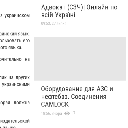
Адвокат (СЗЧ)| Онлайн по
всій Україні
а украинском
09:53, 27 липня
аинский язык.
ользовать его
ого языка.
ючительно на
лик на других
 украинскими
Оборудование для АЗС и
нефтебаз. Соединения
торая должна
CAMLOCK
17
18:56, Вчора
издательской
м языке.