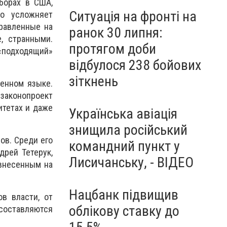
борах в США,
Ситуація на фронті на
ко усложняет
равленные на
ранок 30 липня:
, странными.
протягом доби
 «подходящий»
відбулося 238 бойових
зіткнень
венном языке.
 законопроект
итетах и даже
Українська авіація
знищила російський
ов. Среди его
командний пункт у
дрей Тетерук,
Лисичанську, - ВІДЕО
 внесенным на
Нацбанк підвищив
ов власти, от
облікову ставку до
 составляются