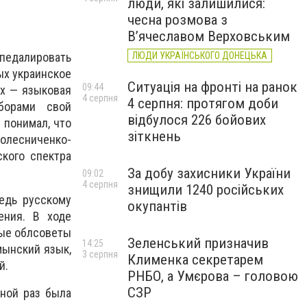
люди, які залишилися:
чесна розмова з
В’ячеславом Верховським
педалировать
ЛЮДИ УКРАЇНСЬКОГО ДОНЕЦЬКА
ых украинское
Ситуація на фронті на ранок
09:44
х — языковая
4 серпня
4 серпня: протягом доби
борами свой
відбулося 226 бойових
 понимал, что
зіткнень
Колесниченко-
ского спектра
За добу захисники України
09:02
4 серпня
знищили 1240 російських
едь русскому
окупантів
ения. В ходе
ные облсоветы
Зеленський призначив
14:25
мынский язык,
3 серпня
Клименка секретарем
й.
РНБО, а Умєрова – головою
СЗР
дной раз была