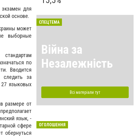
15,5%
 экзамен для
ской основе.
СПЕЦТЕМА
Украины может
гие выборные
Війна за
 стандартам
Незалежність
азначаться по
ти. Вводится
т следить за
 27 языковых
Всі матеріали тут
в размере от
предполагает
нский язык, -
ОГОЛОШЕННЯ
итарной сфере
ет обернуться