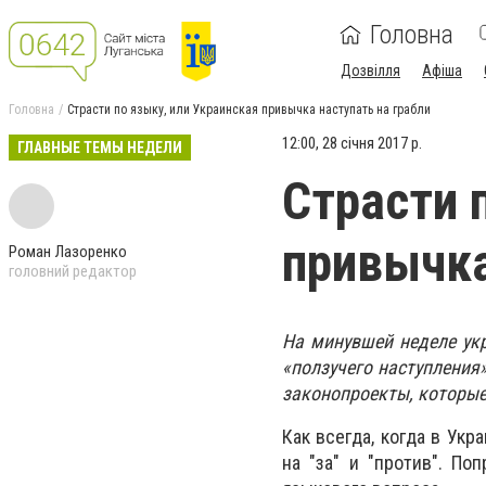
Головна
Дозвілля
Афіша
Головна
Страсти по языку, или Украинская привычка наступать на грабли
12:00, 28 січня 2017 р.
ГЛАВНЫЕ ТЕМЫ НЕДЕЛИ
Страсти 
привычка
Роман Лазоренко
головний редактор
На минувшей неделе укр
«ползучего наступления
законопроекты, которые
Как всегда, когда в Ук
на "за" и "против". По