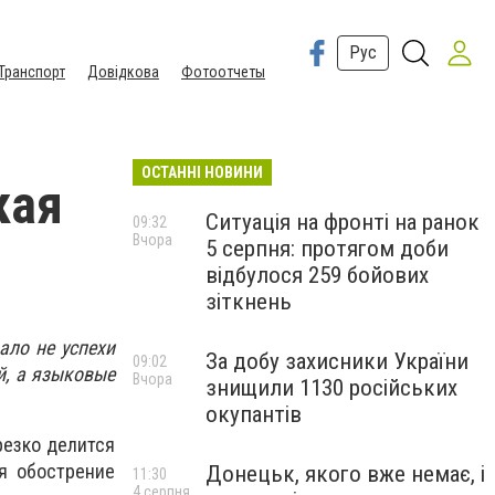
Рус
Транспорт
Довідкова
Фотоотчеты
ОСТАННІ НОВИНИ
кая
Ситуація на фронті на ранок
09:32
Вчора
5 серпня: протягом доби
відбулося 259 бойових
зіткнень
ало не успехи
За добу захисники України
09:02
й, а языковые
Вчора
знищили 1130 російських
окупантів
резко делится
ня обострение
Донецьк, якого вже немає, і
11:30
4 серпня