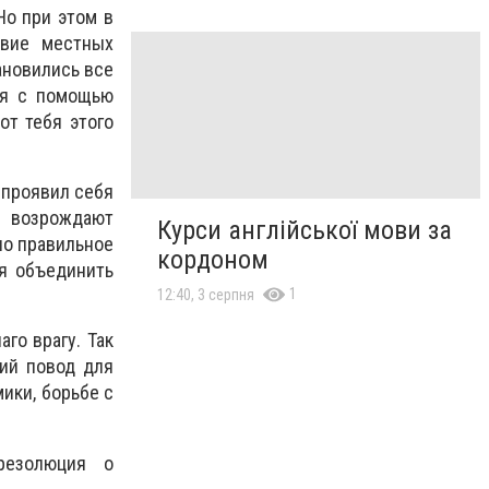
Но при этом в
твие местных
ановились все
ся с помощью
от тебя этого
 проявил себя
х возрождают
Курси англійської мови за
но правильное
кордоном
ся объединить
1
12:40, 3 серпня
го врагу. Так
ий повод для
ики, борьбе с
резолюция о