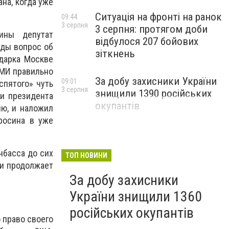
на, когда уже
Ситуація на фронті на ранок
09:44
3 серпня
3 серпня: протягом доби
ины депутат
відбулося 207 бойових
ады вопрос об
зіткнень
дарка Москве
СМИ правильно
За добу захисники України
09:01
спятого» чуть
3 серпня
знищили 1390 російських
и президента
окупантів
лю, и наложил
росина в уже
нбасса до сих
ТОП НОВИНИ
 и продолжает
За добу захисники
України знищили 1360
російських окупантів
о право своего