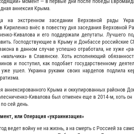
ходящий» момент — в первые дни после победы Евромайда
дная аннексия Крыма.
а на экстренном заседании Верховной рады Укра
 Кириленко внёс в повестку дня заседания Верховной Р
ченко-Кивалова и его поддержали депутаты. Лучшего по
авить. Господствующие в Крыму и Донбассе российские 
закона в данном случае успешно отработала, не хуже «ра
«мальчика» в Славянске. Хоть исполняющий обязанност
инов и поступил, как подобает государственному деяте
 уже ушел. Украина руками своих нардепов подлила ке
ратизма.
я аннексированного Крыма и оккупированных районов До
Колесниченко-Кивалова был отменен еще в 2014-м, хоть он
 по сей день.
мент, или Операция «украинизация»
год ведет войну не на жизнь, а на смерть с Россией за сам