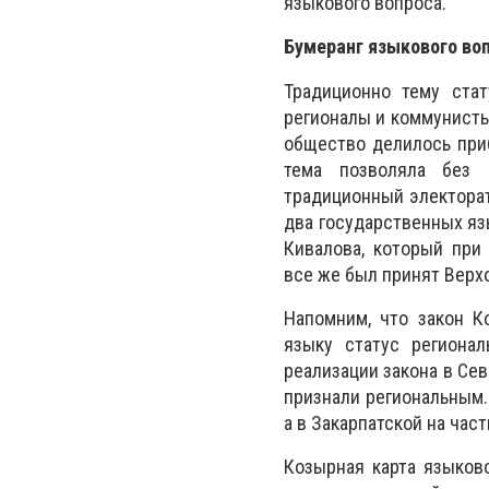
языкового вопроса.
Бумеранг языкового воп
Традиционно тему стат
регионалы и коммунисты
общество делилось при
тема позволяла без 
традиционный электорат
два государственных яз
Кивалова, который при
все же был принят Верхо
Напомним, что закон К
языку статус региона
реализации закона в Се
признали региональным.
а в Закарпатской на час
Козырная карта языково