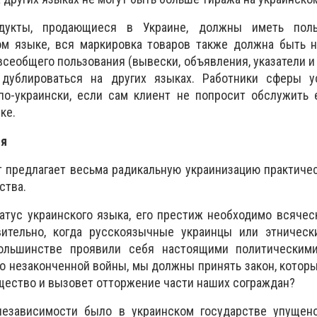
дукты, продающиеся в Украине, должны иметь польз
ом языке, вся маркировка товаров также должна быть н
сеобщего пользования (вывески, объявления, указатели и т
 дублироваться на других языках. Работники сферы у
по-украински, если сам клиент не попросит обслужить 
ке.
ия
т предлагает весьма радикальную украинизацию практиче
ства.
татус украинского языка, его престиж необходимо всячес
ительно, когда русскоязычные украинцы или этническ
льшинстве проявили себя настоящими политическими
ко незаконченной войны, мы должны принять закон, котор
щество и вызовет отторжение части наших сограждан?
независимости было в украинском государстве упущен