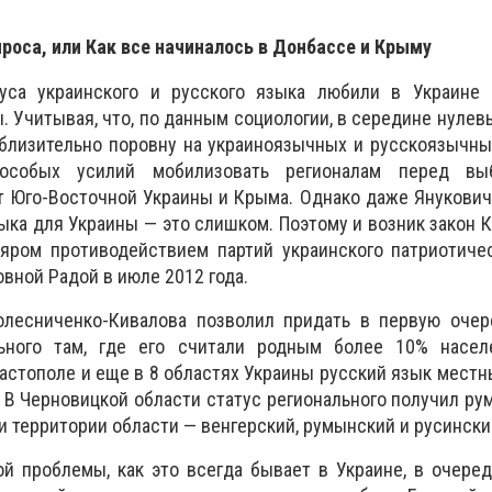
роса, или Как все начиналось в Донбассе и Крыму
уса украинского и русского языка любили в Украине 
. Учитывая, что, по данным социологии, в середине нулев
близительно поровну на украиноязычных и русскоязычны
особых усилий мобилизовать регионалам перед вы
 Юго-Восточной Украины и Крыма. Однако даже Янукович
ыка для Украины — это слишком. Поэтому и возник закон 
 яром противодействием партий украинского патриотиче
вной Радой в июле 2012 года.
олесниченко-Кивалова позволил придать в первую очер
льного там, где его считали родным более 10% насел
вастополе и еще в 8 областях Украины русский язык мест
 В Черновицкой области статус регионального получил ру
ти территории области — венгерский, румынский и русински
й проблемы, как это всегда бывает в Украине, в очере