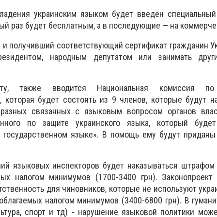
ладения украинским языком будет введён специальный
вый раз будет бесплатным, а в последующие — на коммерче
н и получивший соответствующий сертификат гражданин 
резидентом, народным депутатом или занимать дру
екту, также вводится Национальная комиссия по
, которая будет состоять из 9 членов, которые будут н
 разных связанных с языковым вопросом органов влас
нного по защите украинского языка, который буде
 государственном языке». В помощь ему будут приданы
ий языковых инспекторов будет наказываться штрафом 
ых налогом минимумов (1700-3400 грн). Законопроект 
ственность для чиновников, которые не используют украи
облагаемых налогом минимумов (3400-6800 грн). В гуман
ультура, спорт и тд) - нарушение языковой политики мож