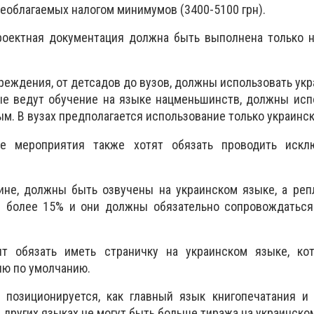
необлагаемых налогом минимумов (3400-5100 грн).
роектная документация должна быть выполнена только н
реждения, от детсадов до вузов, должны использовать укр
ые ведут обучение на языке нацменьшинств, должны исп
м. В вузах предполагается использование только украинск
ые мероприятия также хотят обязать проводить искл
ине, должны быть озвучены на украинском языке, а реп
 более 15% и они должны обязательно сопровождаться
т обязать иметь страничку на украинском языке, ко
лю по умолчанию.
 позиционируется, как главный язык книгопечатания и 
 других языках не могут быть больше тиража на украинско