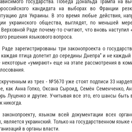
зависимого государства. Победа Дональда Трампа на вы
российского кандидата на выборах во Франции рез
туацию для Украины. В это время любые действия, нап
ии украинского общества, выглядят, по меньшей мере
 Верховной Раде почему-то считают, что вновь наступил
ого решения языкового вопроса.
 Раде зарегистрированы три законопроекта о государст
не каждая птица долетит до середины Днепра" и не каждый
 некоторые «умирают» еще на этапе рассмотрения в ком
олосования.
скрученным из трех - №5670 уже стоят подписи 33 нардеп
е, как Анна Гопко, Оксана Сыроид, Семён Семенченко, Ан
орь Луценко и другие. Учитывая все это, его шансы быть
к никогда.
у законопроекту, языком всей документации всех орган
, является украинский. Только на государственном языке
анизаций в органы власти.