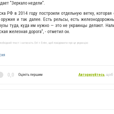
дает "Зеркало недели".
ка РФ в 2014 году построили отдельную ветку, которая
 оружия и так далее. Есть рельсы, есть железнодорожн
рузы туда, куда им нужно — это не украинцы делают. Нал
ская железная дорога", - отметил он.
бхідний текст і натисніть Ctrl + Enter, щоб повідомити про це редакцію
сия
0,0
Оцініть першим
Авторизуйтесь
, щоб