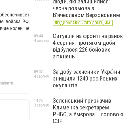
люди, які залишилися:
чесна розмова з
В’ячеславом Верховським
 обеспечивает
ые войска РФ,
ЛЮДИ УКРАЇНСЬКОГО ДОНЕЦЬКА
ичие колеи не
Ситуація на фронті на ранок
09:44
4 серпня
4 серпня: протягом доби
відбулося 226 бойових
зіткнень
За добу захисники України
09:02
4 серпня
знищили 1240 російських
 оцінити
окупантів
Зеленський призначив
14:25
3 серпня
Клименка секретарем
РНБО, а Умєрова – головою
СЗР