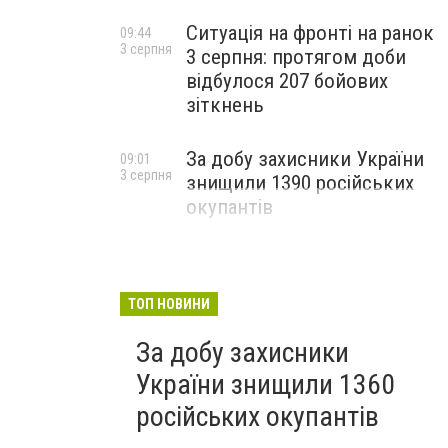
Ситуація на фронті на ранок
09:44
3 серпня
3 серпня: протягом доби
відбулося 207 бойових
зіткнень
За добу захисники України
09:01
3 серпня
знищили 1390 російських
окупантів
ТОП НОВИНИ
За добу захисники
України знищили 1360
російських окупантів