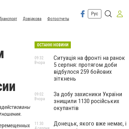
Рус
Транспорт
Довідкова
Фотоотчеты
ОСТАННІ НОВИНИ
м
Ситуація на фронті на ранок
09:32
Вчора
5 серпня: протягом доби
відбулося 259 бойових
зіткнень
сии
За добу захисники України
09:02
Вчора
знищили 1130 російських
адействованы
окупантів
отношения.
Донецьк, якого вже немає, і
11:30
перемещенных
4 серпня