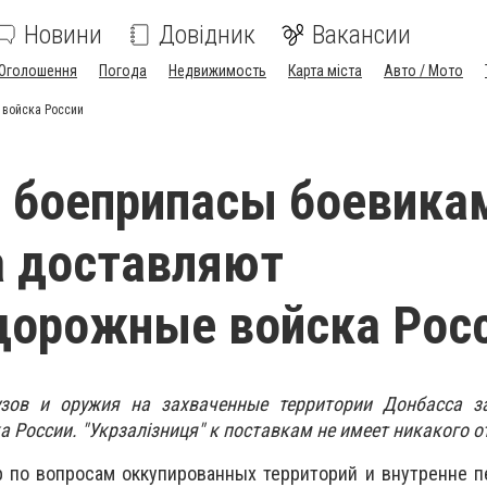
Новини
Довідник
Вакансии
Оголошення
Погода
Недвижимость
Карта міста
Авто / Мото
войска России
 боеприпасы боевика
а доставляют
дорожные войска Рос
узов и оружия на захваченные территории Донбасса з
 России. "Укрзалізниця" к поставкам не имеет никакого 
р по вопросам оккупированных территорий и внутренне 