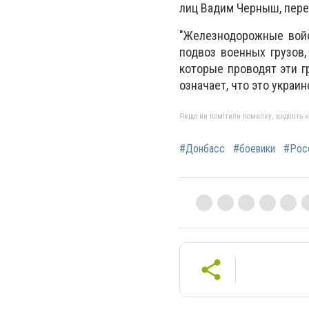
лиц Вадим Черныш, пере
"Железнодорожные войс
подвоз военных грузов,
которые проводят эти г
означает, что это украин
Якщо ви помітили помилку, виділіть нео
#Донбасс
#боевики
#Рос