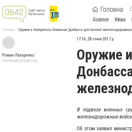
Головна
Дозвілля
Афіша
Головна
Оружие и боеприпасы боевикам Донбасса доставляют железнодорожные 
17:16, 28 січня 2017 р.
Оружие и
Роман Лазоренко
головний редактор
Донбасс
железно
В подвозе военных гр
железнодорожные войска
Об этом заявил минист