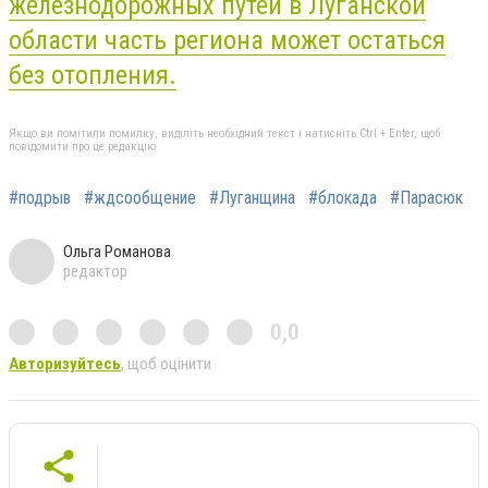
железнодорожных путей в Луганской
области часть региона может остаться
без отопления.
Якщо ви помітили помилку, виділіть необхідний текст і натисніть Ctrl + Enter, щоб
повідомити про це редакцію
#подрыв
#ждсообщение
#Луганщина
#блокада
#Парасюк
Ольга Романова
редактор
0,0
Авторизуйтесь
, щоб оцінити