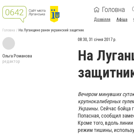
Головна
Дозвілля
Афіша
Головна
На Луганщине ранен украинский защитник
08:30, 31 січня 2017 р.
На Луган
Ольга Романова
редактор
защитни
Вечером минувших суток
крупнокалиберных пулем
Украины.
Сейчас бойца г
Попасная, сообщил заме
Кроме того, вдоль лини
режим тишины, использ