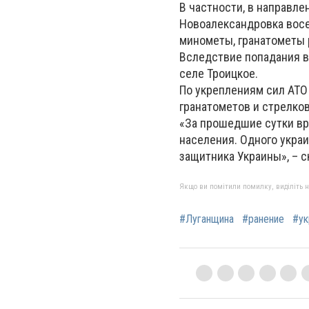
В частности, в направле
Новоалександровка восе
минометы, гранатометы 
Вследствие попадания в
селе Троицкое.
По укреплениям сил АТО 
гранатометов и стрелко
«За прошедшие сутки вр
населения. Одного укра
защитника Украины», – 
Якщо ви помітили помилку, виділіть нео
#Луганщина
#ранение
#ук