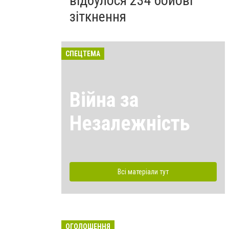
відбулося 234 бойові
зіткнення
СПЕЦТЕМА
Війна за
Незалежність
Всі матеріали тут
ОГОЛОШЕННЯ