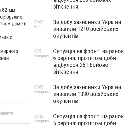
зіткнення
и 82-мм
ое оружие.
За добу захисники України
09:02
стном доме в
Вчора
знищили 1210 російських
окупантів
ольных
Ситуація на фронті на ранок
 мирного
09:51
6 серпня
6 серпня: протягом доби
ения
відбулося 261 бойове
зіткнення
За добу захисники України
09:05
6 серпня
знищили 1330 російських
окупантів
 оцінити
Ситуація на фронті на ранок
09:32
5 серпня
5 серпня: протягом доби