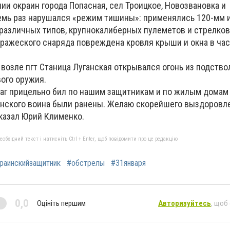
нии окраин города Попасная, сел Троицкое, Новозвановка и
мь раз нарушался «режим тишины»: применялись 120-мм 
различных типов, крупнокалиберных пулеметов и стрелков
ражеского снаряда повреждена кровля крыши и окна в ча
возле пгт Станица Луганская открывался огонь из подств
вого оружия.
аг прицельно бил по нашим защитникам и по жилым домам
инского воина были ранены. Желаю скорейшего выздоровл
сказал Юрий Клименко.
бхідний текст і натисніть Ctrl + Enter, щоб повідомити про це редакцію
раинскийзащитник
#обстрелы
#31января
0,0
Оцініть першим
Авторизуйтесь
, щоб