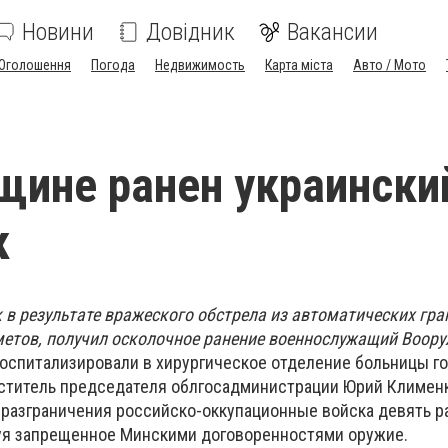
Новини
Довідник
Вакансии
Оголошення
Погода
Недвижимость
Карта міста
Авто / Мото
щине ранен украински
к
 в результате вражеского обстрела из автоматических гра
етов, получил осколочное ранение военнослужащий Воор
оспитализировали в хирургическое отделение больницы г
ститель председателя облгосадминистрации Юрий Климен
и разграничения российско-оккупационные войска девять р
уя запрещенное Минскими договоренностями оружие.