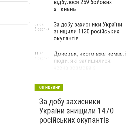
відбулося 259 бойових
зіткнень
За добу захисники України
09:02
5 серпня
знищили 1130 російських
окупантів
Донецьк, якого вже немає, і
11:30
4 серпня
люди, які залишилися:
чесна розмова з
В’ячеславом Верховським
ЛЮДИ УКРАЇНСЬКОГО ДОНЕЦЬКА
ТОП НОВИНИ
За добу захисники
України знищили 1470
російських окупантів