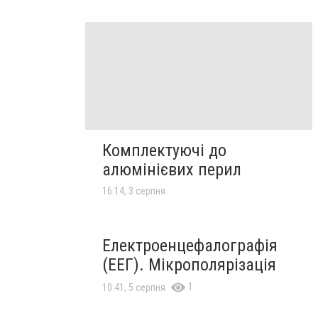
Комплектуючі до
алюмінієвих перил
16:14, 3 серпня
Електроенцефалографія
(ЕЕГ). Мікрополярізація
1
10:41, 5 серпня