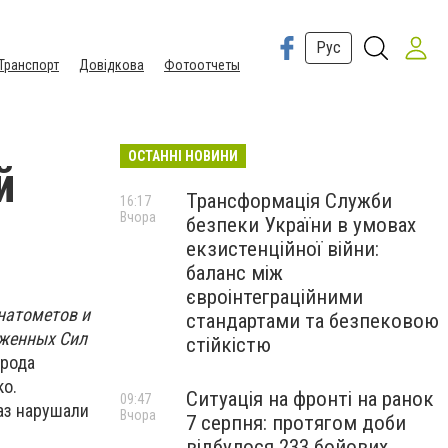
Рус
Транспорт
Довідкова
Фотоотчеты
ОСТАННІ НОВИНИ
й
Трансформація Служби
16:17
Вчора
безпеки України в умовах
екзистенційної війни:
баланс між
євроінтеграційними
натометов и
стандартами та безпековою
уженных Сил
стійкістю
орода
ко.
Ситуація на фронті на ранок
09:47
аз нарушали
Вчора
7 серпня: протягом доби
відбулося 233 бойових