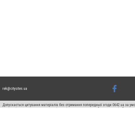
rek@citysites.ua
Допускається цитування матеріалів без отримання попередньої згоди 0642.ua за умо
систем гіперпосилання на цитовані статті не нижче другого абзацу в тексті або в я
Матеріали з плашками "Новини компаній", "Промо", "Партнерський матеріал", "Партнер
Реклама на сайті
Франшиза 