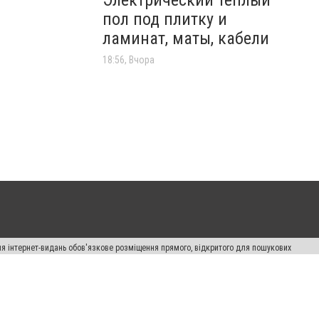
Электрический теплый
пол под плитку и
ламинат, маты, кабели
18:56, Вчора
Для інтернет-видань обов'язкове розміщення прямого, відкритого для пошукових
лама" публікуються на правах реклами.
авила сайту
Автори проєкту