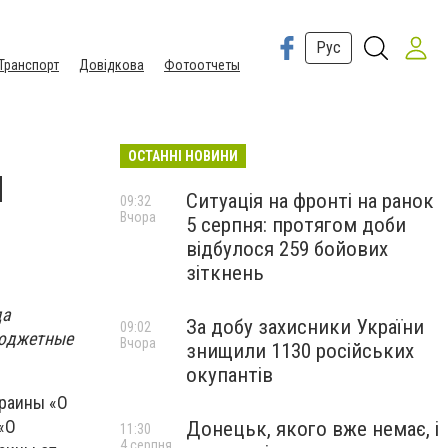
Рус
Транспорт
Довідкова
Фотоотчеты
ОСТАННІ НОВИНИ
ы
Ситуація на фронті на ранок
09:32
Вчора
5 серпня: протягом доби
відбулося 259 бойових
зіткнень
да
За добу захисники України
09:02
бюджетные
Вчора
знищили 1130 російських
окупантів
краины «О
«О
Донецьк, якого вже немає, і
11:30
4 серпня