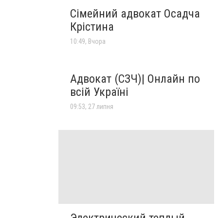
Сімейний адвокат Осадча
Крістина
10:49, Вчора
Адвокат (СЗЧ)| Онлайн по
всій Україні
09:53, 27 липня