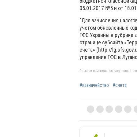
бюджетной классификаци
05.01.2017 №5 и от 18.0
"Для зачисления налого
учетом обновленных код
ГФС Украины в рубрике «Б
странице субсайта «Тер
счета» (http://lg.sfs.go
управления ГФС в Луганс
Якщо ви помітили помилку, виділіть нео
#казначейство
#счета