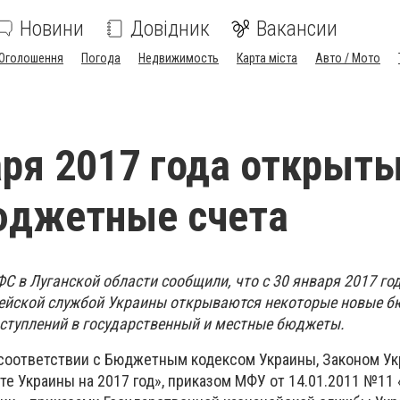
Новини
Довідник
Вакансии
Оголошення
Погода
Недвижимость
Карта міста
Авто / Мото
аря 2017 года открыт
юджетные счета
С в Луганской области сообщили, что с 30 января 2017 го
чейской службой Украины открываются некоторые новые 
оступлений в государственный и местные бюджеты.
соответствии с Бюджетным кодексом Украины, Законом У
е Украины на 2017 год», приказом МФУ от 14.01.2011 №11 