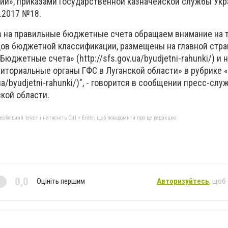
и», приказами Государственной казначейской службы Укр
1.2017 №18.
в на правильные бюджетные счета обращаем внимание на то
ов бюджетной классификации, размещены на главной стра
юджетные счета» (http://sfs.gov.ua/byudjetni-rahunki/) и 
риториальные органы ГФС в Луганской области» в рубрике
v.ua/byudjetni-rahunki/)", - говорится в сообщении пресс-сл
кой области.
бхідний текст і натисніть Ctrl + Enter, щоб повідомити про це редакцію
0,0
Оцініть першим
Авторизуйтесь
, щоб