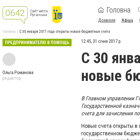
Головна
Дозвілля
Афіша
Головна
С 30 января 2017 года открыты новые бюджетные счета
12:45, 31 січня 2017 р.
ПРЕДПРИНИМАТЕЛЮ В ПОМОЩЬ
С 30 янв
новые б
Ольга Романова
редактор
В Главном управлении ГФ
Государственной казна
счета для зачисления п
Новые счета открыты в 
государственном бюджет