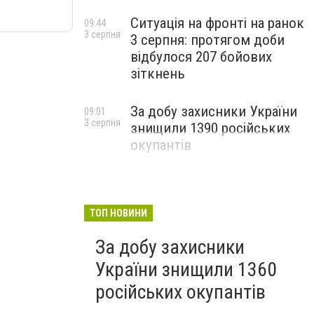
Ситуація на фронті на ранок
09:44
3 серпня
3 серпня: протягом доби
відбулося 207 бойових
зіткнень
За добу захисники України
09:01
3 серпня
знищили 1390 російських
окупантів
ТОП НОВИНИ
За добу захисники
України знищили 1360
російських окупантів