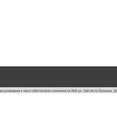
ви розміщення в тексті обов'язкового посилання на 0642.ua - Сайт міста Луганська. 
кості джерела. Порушення виняткових прав переслідується Законом.
ський спецпроєкт", "Політичні новини", "Пресреліз", "PR", "Офіційно", "Політична рек
"CitySites"
Правила класифайд
Редакційна політика
Політика конфіденційності
Пр