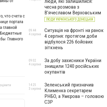
аины от
люди, які залишилися:
чесна розмова з
В’ячеславом Верховським
, что счета с
ЛЮДИ УКРАЇНСЬКОГО ДОНЕЦЬКА
нице портала
на главной
Ситуація на фронті на ранок
09:44
 «Бюджетные
4 серпня
4 серпня: протягом доби
ужбы Главного
відбулося 226 бойових
зіткнень
За добу захисники України
09:02
4 серпня
знищили 1240 російських
окупантів
Зеленський призначив
14:25
 оцінити
3 серпня
Клименка секретарем
РНБО, а Умєрова – головою
СЗР