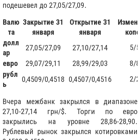
подешевел до 27,05/27,09.
Валю
Закрытие 31
Открытие 31
Измене
та
января
января
копе
долл
5/5
27,05/27,09
27,10/27,14
ар
евро
29,07/29,11
28,99/29,03
8/8
рубл
2/2
0,4509/0,4518
0,4507/0,4516
ь
Вчера межбанк закрылся в диапазоне
27,10-27,14 грн/$. Торги по евро
закрылись на уровне 28,86-28,90.
Рублевый рынок закрылся котировками