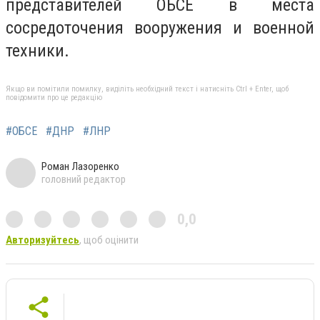
представителей ОБСЕ в места
сосредоточения вооружения и военной
техники.
Якщо ви помітили помилку, виділіть необхідний текст і натисніть Ctrl + Enter, щоб
повідомити про це редакцію
#ОБСЕ
#ДНР
#ЛНР
Роман Лазоренко
головний редактор
0,0
Авторизуйтесь
, щоб оцінити