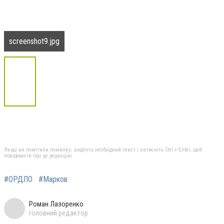
screenshot9.jpg
Якщо ви помітили помилку, виділіть необхідний текст і натисніть Ctrl + Enter, щоб
повідомити про це редакцію
#ОРДЛО
#Марков
Роман Лазоренко
головний редактор