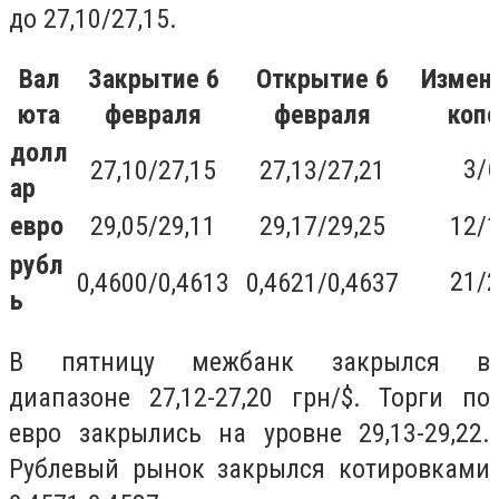
до 27,10/27,15.
Вал
Закрытие 6
Открытие 6
Измен
юта
февраля
февраля
коп
долл
3/
27,10/27,15
27,13/27,21
ар
евро
29,05/29,11
29,17/29,25
12/
рубл
21/
0,4600/0,4613
0,4621/0,4637
ь
В пятницу межбанк закрылся в
диапазоне 27,12-27,20 грн/$. Торги по
евро закрылись на уровне 29,13-29,22.
Рублевый рынок закрылся котировками