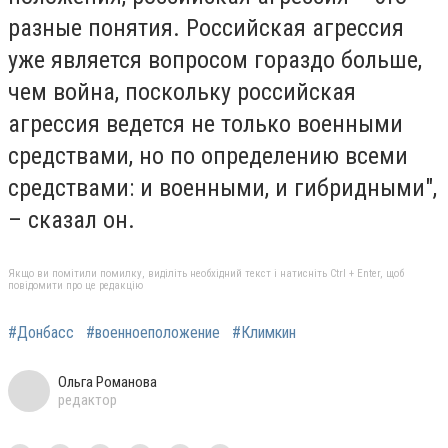
разные понятия. Российская агрессия
уже является вопросом гораздо больше,
чем война, поскольку российская
агрессия ведется не только военными
средствами, но по определению всеми
средствами: и военными, и гибридными",
– сказал он.
Якщо ви помітили помилку, виділіть необхідний текст і натисніть Ctrl + Enter, щоб
повідомити про це редакцію
#Донбасс
#военноеположение
#Климкин
Ольга Романова
редактор