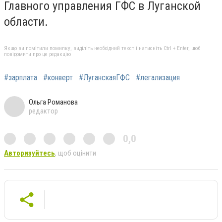
Главного управления ГФС в Луганской
области.
Якщо ви помітили помилку, виділіть необхідний текст і натисніть Ctrl + Enter, щоб
повідомити про це редакцію
#зарплата
#конверт
#ЛуганскаяГФС
#легализация
Ольга Романова
редактор
0,0
Авторизуйтесь
, щоб оцінити