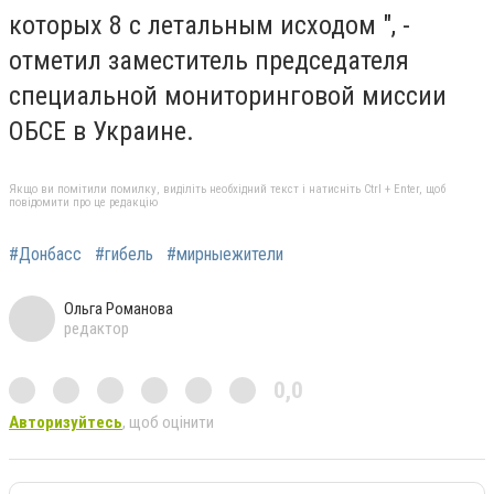
которых 8 с летальным исходом ", -
отметил заместитель председателя
специальной мониторинговой миссии
ОБСЕ в Украине.
Якщо ви помітили помилку, виділіть необхідний текст і натисніть Ctrl + Enter, щоб
повідомити про це редакцію
#Донбасс
#гибель
#мирныежители
Ольга Романова
редактор
0,0
Авторизуйтесь
, щоб оцінити