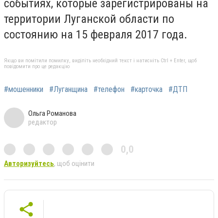
событиях, которые зарегистрированы на
территории Луганской области по
состоянию на 15 февраля 2017 года.
Якщо ви помітили помилку, виділіть необхідний текст і натисніть Ctrl + Enter, щоб
повідомити про це редакцію
#мошенники
#Луганщина
#телефон
#карточка
#ДТП
Ольга Романова
редактор
0,0
Авторизуйтесь
, щоб оцінити