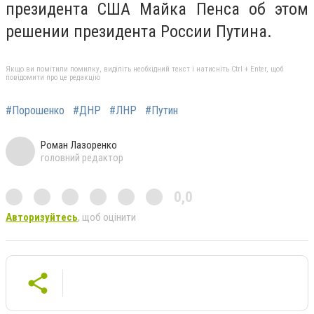
президента США Майка Пенса об этом
решении президента России Путина.
Якщо ви помітили помилку, виділіть необхідний текст і натисніть Ctrl + Enter, щоб
повідомити про це редакцію
#Порошенко
#ДНР
#ЛНР
#Путин
Роман Лазоренко
головний редактор
0,0
Авторизуйтесь
, щоб оцінити