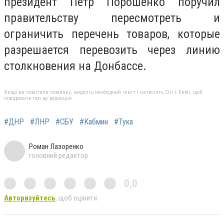
президент Петр Порошенко поручил
правительству пересмотреть и
ограничить перечень товаров, которые
разрешается перевозить через линию
столкновения на Донбассе.
Якщо ви помітили помилку, виділіть необхідний текст і натисніть Ctrl + Enter, щоб
повідомити про це редакцію
#ДНР
#ЛНР
#СБУ
#Кабмин
#Тука
Роман Лазоренко
головний редактор
0,0
Авторизуйтесь
, щоб оцінити