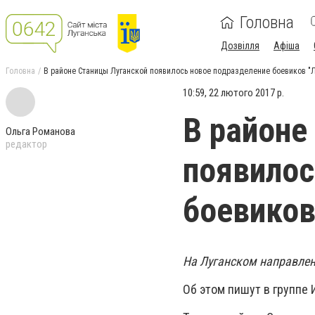
Головна
Дозвілля
Афіша
Головна
В районе Станицы Луганской появилось новое подразделение боевиков "
10:59, 22 лютого 2017 р.
В районе
Ольга Романова
редактор
появилос
боевиков
На Луганском направлен
Об этом пишут в группе 