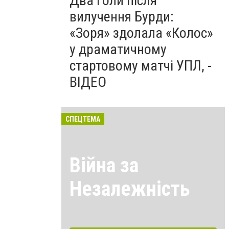
Два голи після
вилучення Бурди:
«Зоря» здолала «Колос»
у драматичному
стартовому матчі УПЛ, -
ВІДЕО
СПЕЦТЕМА
Війна за
Незалежність