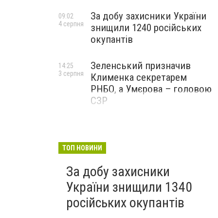
За добу захисники України
09:02
4 серпня
знищили 1240 російських
окупантів
Зеленський призначив
14:25
3 серпня
Клименка секретарем
РНБО, а Умєрова – головою
СЗР
ТОП НОВИНИ
За добу захисники
України знищили 1340
російських окупантів