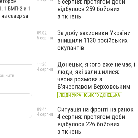
5 серпня: протягом доби
 втором
відбулося 259 бойових
, 1 БМП-2 и 1
зіткнень
 на север за
За добу захисники України
09:02
5 серпня
знищили 1130 російських
окупантів
Донецьк, якого вже немає, і
11:30
4 серпня
люди, які залишилися:
 оцінити
чесна розмова з
В’ячеславом Верховським
ЛЮДИ УКРАЇНСЬКОГО ДОНЕЦЬКА
Ситуація на фронті на ранок
09:44
4 серпня
4 серпня: протягом доби
відбулося 226 бойових
зіткнень