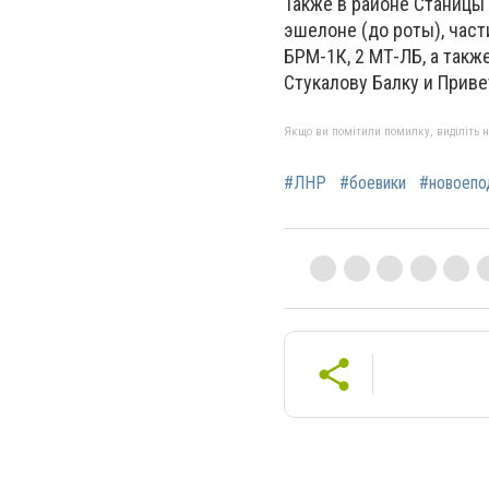
Также в районе Станицы
эшелоне (до роты), част
БРМ-1К, 2 МТ-ЛБ, а такж
Стукалову Балку и Приве
Якщо ви помітили помилку, виділіть нео
#ЛНР
#боевики
#новоепо