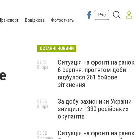
Рус
Транспорт
Довідкова
Фотоотчеты
ОСТАННІ НОВИНИ
Ситуація на фронті на ранок
09:51
Вчора
6 серпня: протягом доби
е
відбулося 261 бойове
зіткнення
За добу захисники України
09:05
Вчора
знищили 1330 російських
окупантів
Ситуація на фронті на ранок
09:32
5 серпня