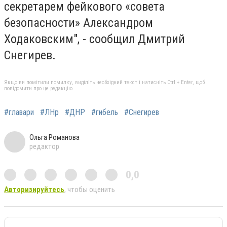
секретарем фейкового «совета
безопасности» Александром
Ходаковским", - сообщил Дмитрий
Снегирев.
Якщо ви помітили помилку, виділіть необхідний текст і натисніть Ctrl + Enter, щоб
повідомити про це редакцію
#главари
#ЛНр
#ДНР
#гибель
#Снегирев
Ольга Романова
редактор
0,0
Авторизируйтесь
, чтобы оценить