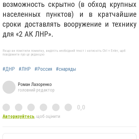
возможность скрытно (в обход крупных
населенных пунктов) и в кратчайшие
сроки доставлять вооружение и технику
для «2 АК ЛНР».
Якщо ви помітили помилку, виділіть необхідний текст і натисніть Ctrl + Enter, щоб
повідомити про це редакцію
#ДНР
#ЛНР
#Россия
#снаряды
Роман Лазоренко
головний редактор
0,0
Авторизуйтесь
, щоб оцінити