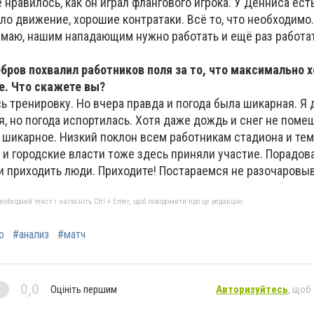
е нравилось, как он играл флангового игрока. У Денниса ест
ыло движение, хорошие контратаки. Всё то, что необходимо
маю, нашим нападающим нужно работать и ещё раз работат
ебров похвалил работников поля за то, что максимально 
ре. Что скажете вы?
ь тренировку. Но вчера правда и погода была шикарная. Я 
, но погода испортилась. Хотя даже дождь и снег не поме
шикарное. Низкий поклон всем работникам стадиона и тем,
 и городские власти тоже здесь приняли участие. Порадова
и приходить люди. Приходите! Постараемся не разочаровыв
бхідний текст і натисніть Ctrl + Enter, щоб повідомити про це редакцію
о
#анализ
#матч
0,0
Оцініть першим
Авторизуйтесь
, щоб