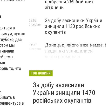
відбулося 259 бойових
зіткнень
в
За добу захисники України
09:02
5 серпня
знищили 1130 російських
диться в
окупантів
минимум, нужно
глубоко, два
Донецьк, якого вже немає, і
Потом мы
11:30
4 серпня
люди, які залишилися:
м начали
чесна розмова з
роблемы.
В’ячеславом Верховським
был
оль то, что
ЛЮДИ УКРАЇНСЬКОГО ДОНЕЦЬКА
ТОП НОВИНИ
За добу захисники
України знищили 1470
и
бивать в
російських окупантів
онавентуре в