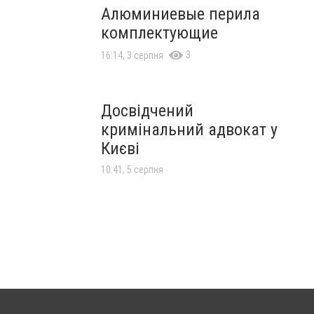
Алюминиевые перила
комплектующие
3
16:14, 3 серпня
Досвідчений
кримінальний адвокат у
Києві
10:41, 5 серпня