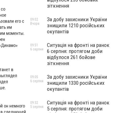
зіткнення
 со
лное
За добу захисники України
09:02
зовали его с
Вчора
знищили 1210 російських
ать им
окупантів
 им моменты.
оен
Ситуація на фронті на ранок
 «Динамо»
09:51
6 серпня
6 серпня: протягом доби
відбулося 261 бойове
зіткнення
танет в
 выглядел
За добу захисники України
09:05
6 серпня
ядел
знищили 1330 російських
ше.
окупантів
Ситуація на фронті на ранок
09:32
ой он немного
5 серпня
5 серпня: протягом доби
, в следующей