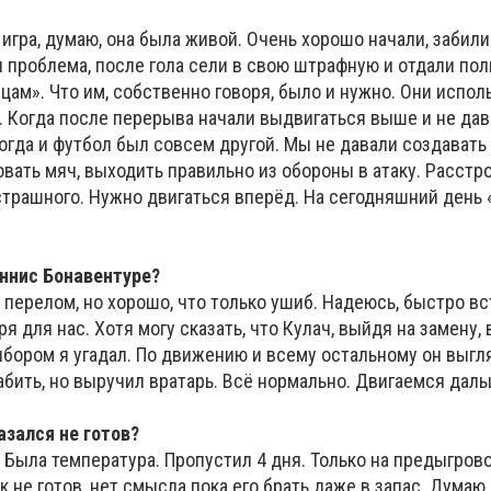
 игра, думаю, она была живой. Очень хорошо начали, забили
 проблема, после гола сели в свою штрафную и отдали по
м». Что им, собственно говоря, было и нужно. Они исполь
. Когда после перерыва начали выдвигаться выше и не дав
огда и футбол был совсем другой. Мы не давали создавать
вать мяч, выходить правильно из обороны в атаку. Расстр
 страшного. Нужно двигаться вперёд. На сегодняшний день
еннис Бонавентуре?
 перелом, но хорошо, что только ушиб. Надеюсь, быстро вс
ря для нас. Хотя могу сказать, что Кулач, выйдя на замену,
ыбором я угадал. По движению и всему остальному он выгл
бить, но выручил вратарь. Всё нормально. Двигаемся даль
азался не готов?
л. Была температура. Пропустил 4 дня. Только на предыгров
к не готов, нет смысла пока его брать даже в запас. Думаю