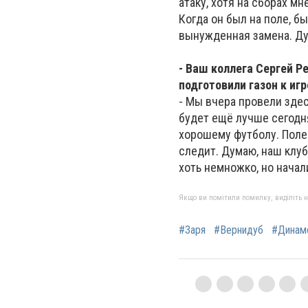
атаку, хотя на сборах мн
Когда он был на поле, б
вынужденная замена. Ду
- Ваш коллега Сергей Р
подготовили газон к иг
- Мы вчера провели здес
будет ещё лучше сегодня
хорошему футболу. Поле 
следит. Думаю, наш клуб
хоть немножко, но начал
Якщо ви помітили помилку, виділіть нео
#Заря
#Вернидуб
#Динам