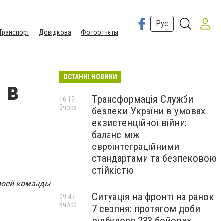
Рус
Транспорт
Довідкова
Фотоотчеты
ОСТАННІ НОВИНИ
 в
Трансформація Служби
16:17
Вчора
безпеки України в умовах
екзистенційної війни:
баланс між
євроінтеграційними
стандартами та безпековою
стійкістю
своей команды
Ситуація на фронті на ранок
09:47
Вчора
7 серпня: протягом доби
відбулося 233 бойових