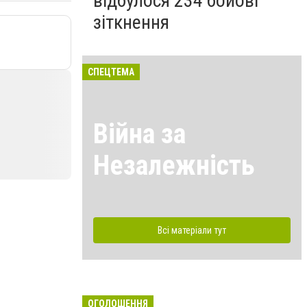
відбулося 234 бойові
зіткнення
СПЕЦТЕМА
Війна за
Незалежність
Всі матеріали тут
ОГОЛОШЕННЯ