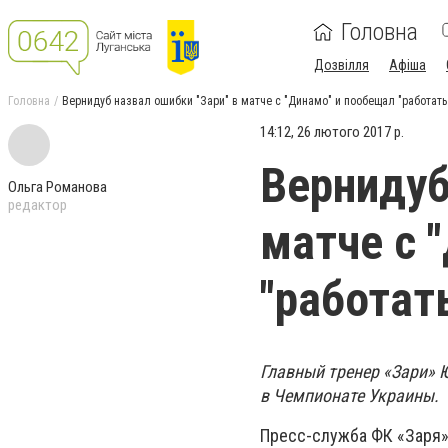
Головна
Дозвілля
Афіша
Головна
Вернидуб назвал ошибки "Зари" в матче с "Динамо" и пообещал "работать 
14:12, 26 лютого 2017 р.
Вернидуб
Ольга Романова
редактор
матче с 
"работат
Главный тренер «Зари» 
в Чемпионате Украины.
Пресс-служба ФК «Заря»