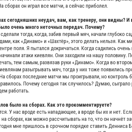
а сборах он играл все матчи, а сейчас приболел.
нах сегодняшних неудач, вам, как тренеру, они видны? И 
было очень много неточных передач. Почему?
 сделали тогда, когда, забив первый мяч, начали глубоко са
дами, как «Динамо» и «Шахтёр», этого делать нельзя. Как 
ентре поля. Я пытался докричаться. Когда садились очень 
начинали атаки киевлян. Они заходили на нашу половину. 
ечать, тем самым, развязав руки «Динамо». Когда во второ
киевлянам разыгрывать мяч, тогда у них тоже появились п
 На сборах последние матчи мы проигрывали, но контроль 
авилось. Почему сегодня так случилось? Думаю, сыграло р
дем работать.
олов было на сборах. Как это прокомментируете?
ся. У нас вроде есть нападающие, а вроде бы их и нет. Есл
на сборах, как можно рассчитывать на то, что он начнёт за
годня мне пришлось в срочном порядке ставить Денниса Б