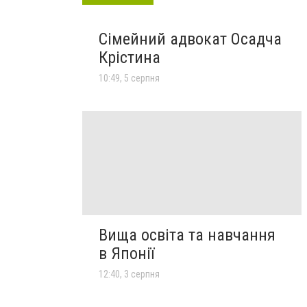
Сімейний адвокат Осадча
Крістина
10:49, 5 серпня
Вища освіта та навчання
в Японії
12:40, 3 серпня