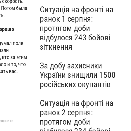
ь скорость.
Ситуація на фронті на
. Потом была
ь.
ранок 1 серпня:
протягом доби
хорошо
відбулося 243 бойові
думал поле
зіткнення
шали
 кто за этим
За добу захисники
ло и то, что
ать вас.
України знищили 1500
російських окупантів
Ситуація на фронті на
ранок 2 серпня:
протягом доби
 оцінити