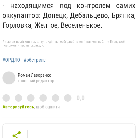
- находящимся под контролем самих
оккупантов: Донецк, Дебальцево, Брянка,
Горловка, Желтое, Веселенькое.
Якщо ви помітили помилку, виділіть необхідний текст і натисніть Ctrl + Enter, щоб
повідомити про це редакцію
#ОРДЛО
#обстрелы
Роман Лазоренко
головний редактор
0,0
Авторизуйтесь
, щоб оцінити