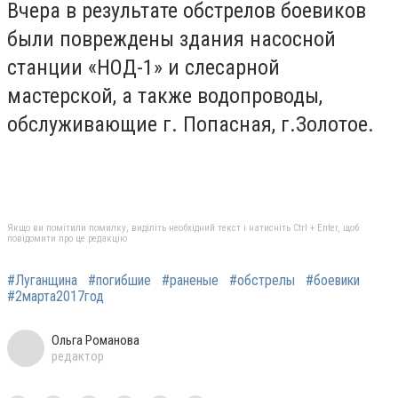
Вчера в результате обстрелов боевиков
были повреждены здания насосной
станции «НОД-1» и слесарной
мастерской, а также водопроводы,
обслуживающие г. Попасная, г.Золотое.
Якщо ви помітили помилку, виділіть необхідний текст і натисніть Ctrl + Enter, щоб
повідомити про це редакцію
#Луганщина
#погибшие
#раненые
#обстрелы
#боевики
#2марта2017год
Ольга Романова
редактор