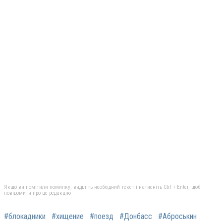
Якщо ви помітили помилку, виділіть необхідний текст і натисніть Ctrl + Enter, щоб
повідомити про це редакцію
#блокадники
#хищение
#поезд
#Донбасс
#Аброськин