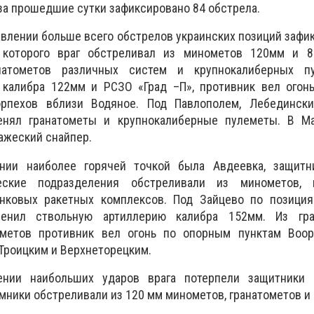
за прошедшие сутки зафиксировано 84 обстрела.
влении больше всего обстрелов украинских позиций зафи
 которого враг обстреливал из минометов 120мм и 8
натометов различных систем и крупнокалиберных пу
 калибра 122мм и РСЗО «Град –П», противник вел огон
орпехов вблизи Водяное. Под Павлополем, Лебедински
енял гранатометы и крупнокалиберные пулеметы. В М
ажеский снайпер.
нии наиболее горячей точкой была Авдеевка, защитн
ческие подразделения обстреливали из минометов, г
нковых ракетных комплексов. Под Зайцево по позиция
менил ствольную артиллерию калибра 152мм. Из гра
еметов противник вел огонь по опорным пунктам Воо
 Троицким и Верхнеторецким.
ении наибольших ударов врага потерпели защитники Н
мники обстреливали из 120 мм минометов, гранатометов и