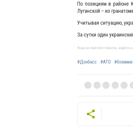
По позициям в районе К
Луганской – из гранатом
Учитывая ситуацию, укр
За сутки один украински
Якщо ви помітили помилку, виділіть нео
#Донбасс
#АТО
#боевики