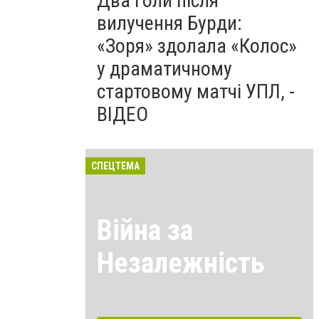
Два голи після
вилучення Бурди:
«Зоря» здолала «Колос»
у драматичному
стартовому матчі УПЛ, -
ВІДЕО
СПЕЦТЕМА
Війна за
Незалежність