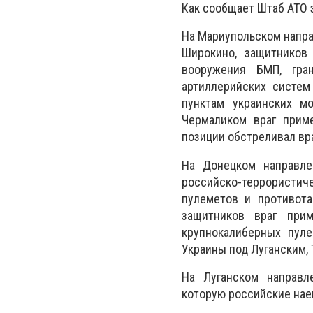
Как сообщает Штаб АТО 
На Мариупольском напра
Широкино, защитников
вооружения БМП, гра
артиллерийских систем
пунктам украинских м
Чермаликом враг прим
позиции обстреливал вр
На Донецком направле
российско-террористи
пулеметов и противота
защитников враг при
крупнокалиберных пул
Украины под Луганским,
На Луганском направл
которую российские нае