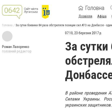
Головна
Дозвілля
Афіша
Головна
За сутки боевики 84 раза обстреляли позиции сил АТО на Донбассе - один
07:10, 23 березня 2017 р.
За сутки
Роман Лазоренко
головний редактор
обстреля
Донбассе
В районе проведения А
Силами Украины. Росс
украинских защитников.