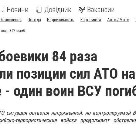
Новини
Довідник
Вакансии
Оголошення
Погода
Недвижимость
Карта міста
Авто / Мото
 воин ВСУ погиб
 боевики 84 раза
ли позиции сил АТО на
 - один воин ВСУ поги
ТО ситуация остается напряженной, но контролируемой 
ийско-террористические войска продолжают обстрели