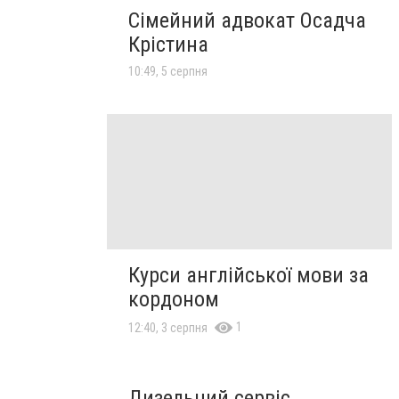
Сімейний адвокат Осадча
Крістина
10:49, 5 серпня
Курси англійської мови за
кордоном
1
12:40, 3 серпня
Дизельний сервіс.