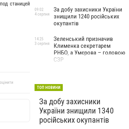
 под станицей
За добу захисники України
09:02
4 серпня
знищили 1240 російських
окупантів
Зеленський призначив
14:25
3 серпня
Клименка секретарем
РНБО, а Умєрова – головою
СЗР
 оцінити
ТОП НОВИНИ
За добу захисники
України знищили 1340
російських окупантів