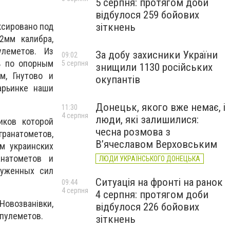
5 серпня: протягом доби
відбулося 259 бойових
зіткнень
ксировано под
2мм калибра,
леметов. Из
За добу захисники України
09:02
ь по опорным
5 серпня
знищили 1130 російських
м, Гнутово и
окупантів
арьинке наши
Донецьк, якого вже немає, і
11:30
4 серпня
люди, які залишилися:
иков которой
чесна розмова з
ранатометов,
В’ячеславом Верховським
м украинских
натометов и
ЛЮДИ УКРАЇНСЬКОГО ДОНЕЦЬКА
руженных сил
Ситуація на фронті на ранок
09:44
4 серпня
4 серпня: протягом доби
овозванівки,
відбулося 226 бойових
 пулеметов.
зіткнень