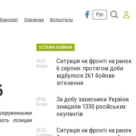
Рус
Транспорт
Довідкова
Фотоотчеты
ОСТАННІ НОВИНИ
Ситуація на фронті на ранок
09:51
Вчора
6 серпня: протягом доби
відбулося 261 бойове
зіткнення
б
За добу захисники України
09:05
Вчора
знищили 1330 російських
Вооруженными
окупантів
вать позиции
Ситуація на фронті на ранок
09:32
5 серпня