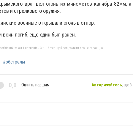
рымского враг вел огонь из минометов калибра 82мм, а
етов и стрелкового оружия.
аинские военные открывали огонь в отпор.
й воин погиб, еще один был ранен.
бхідний текст і натисніть Ctrl + Enter, щоб повідомити про це редакцію
#обстрелы
0,0
Оцініть першим
Авторизуйтесь
, щоб