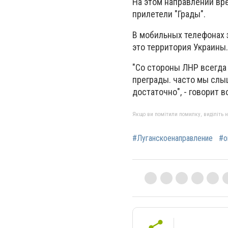
На этом направлении вр
прилетели "Грады".
В мобильных телефонах з
это территория Украины.
"Со стороны ЛНР всегда
преграды. часто мы слы
достаточно", - говорит в
Якщо ви помітили помилку, виділіть нео
#Луганскоенаправление
#о