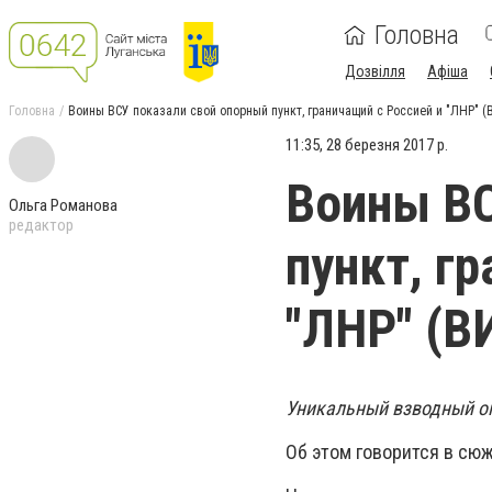
Головна
Дозвілля
Афіша
Головна
Воины ВСУ показали свой опорный пункт, граничащий с Россией и "ЛНР" 
11:35, 28 березня 2017 р.
Воины ВС
Ольга Романова
редактор
пункт, г
"ЛНР" (В
Уникальный взводный оп
Об этом говорится в сюж