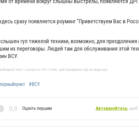
емя от времени вокруг слышны выстрелы, появляются ДРГ,
десь сразу появляется роуминг "Приветствуем Вас в Росси
 слышен гул тяжелой техники, возможно, для преодоления
шим их переговоры. Людей там для обслуживания этой тех
оин ВСУ.
бхідний текст і натисніть Ctrl + Enter, щоб повідомити про це редакцію
порныйпункт
#ВСУ
0,0
Оцініть першим
Авторизуйтесь
, щоб