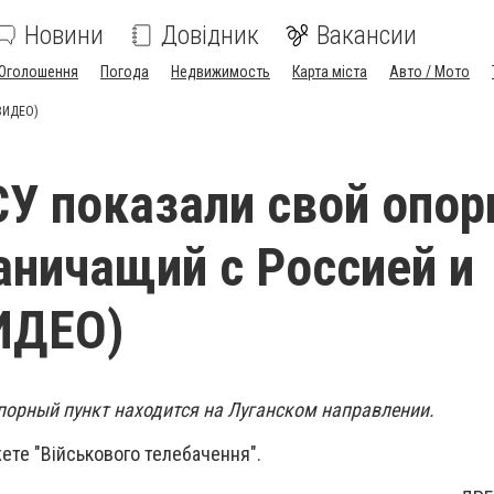
Новини
Довідник
Вакансии
Оголошення
Погода
Недвижимость
Карта міста
Авто / Мото
(ВИДЕО)
У показали свой опо
раничащий с Россией и
ИДЕО)
орный пункт находится на Луганском направлении.
ете "Військового телебачення".