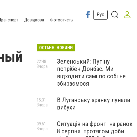
Рус
Транспорт
Довідкова
Фотоотчеты
ОСТАННІ НОВИНИ
рный
Зеленський: Путіну
22:48
Вчора
потрібен Донбас. Ми
відходити самі по собі не
збираємося
В Луганську зранку лунали
15:31
Вчора
вибухи
Ситуація на фронті на ранок
09:51
Вчора
8 серпня: протягом доби