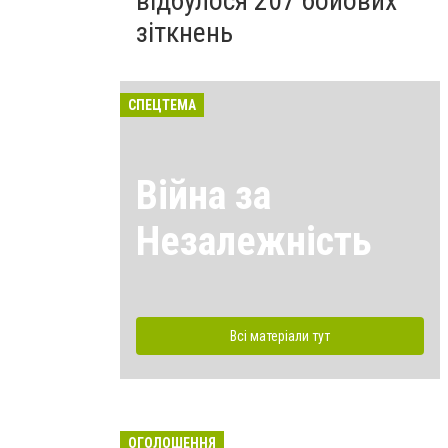
відбулося 207 бойових
зіткнень
СПЕЦТЕМА
Війна за
Незалежність
Всі матеріали тут
ОГОЛОШЕННЯ