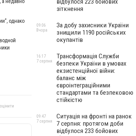
відбулося 223 бойових
 а недавно
зіткнення
и", однако
За добу захисники України
09:06
Вчора
знищили 1190 російських
окупантів
 водной
ники
Трансформація Служби
16:17
7 серпня
безпеки України в умовах
екзистенційної війни:
баланс між
євроінтеграційними
стандартами та безпековою
стійкістю
 оцінити
Ситуація на фронті на ранок
09:47
7 серпня
7 серпня: протягом доби
відбулося 233 бойових