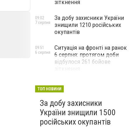
зіткнення
За добу захисники України
09:02
7 серпня
знищили 1210 російських
окупантів
Ситуація на фронті на ранок
09:51
6 серпня
6 серпня: протягом доби
відбулося 261 бойове
зіткнення
ТОП НОВИНИ
За добу захисники
України знищили 1500
російських окупантів