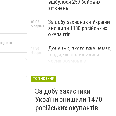
відбулося 259 бойових
зіткнень
За добу захисники України
09:02
5 серпня
знищили 1130 російських
окупантів
 оцінити
Донецьк, якого вже немає, і
11:30
4 серпня
люди, які залишилися:
чесна розмова з
В’ячеславом Верховським
ЛЮДИ УКРАЇНСЬКОГО ДОНЕЦЬКА
ТОП НОВИНИ
За добу захисники
України знищили 1470
російських окупантів