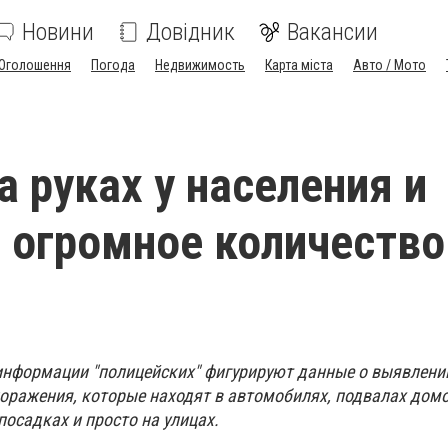
Новини
Довідник
Вакансии
Оголошення
Погода
Недвижимость
Карта міста
Авто / Мото
а руках у населения и
 огромное количество
 информации "полицейских" фигурируют данные о выявлени
поражения, которые находят в автомобилях, подвалах домо
посадках и просто на улицах.