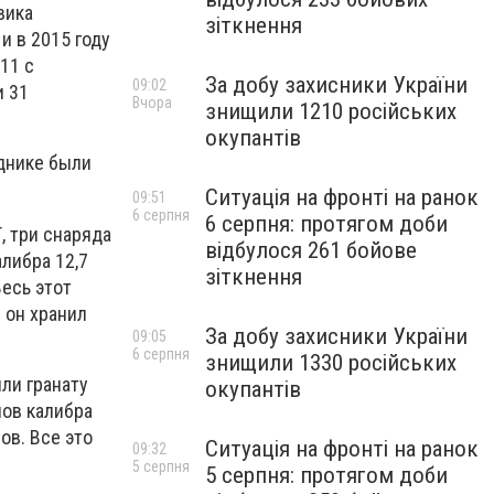
вика
зіткнення
и в 2015 году
11 с
За добу захисники України
09:02
и 31
Вчора
знищили 1210 російських
окупантів
днике были
Ситуація на фронті на ранок
09:51
6 серпня
6 серпня: протягом доби
, три снаряда
відбулося 261 бойове
алибра 12,7
зіткнення
Весь этот
 он хранил
За добу захисники України
09:05
6 серпня
знищили 1330 російських
ли гранату
окупантів
нов калибра
ов. Все это
Ситуація на фронті на ранок
09:32
5 серпня
5 серпня: протягом доби