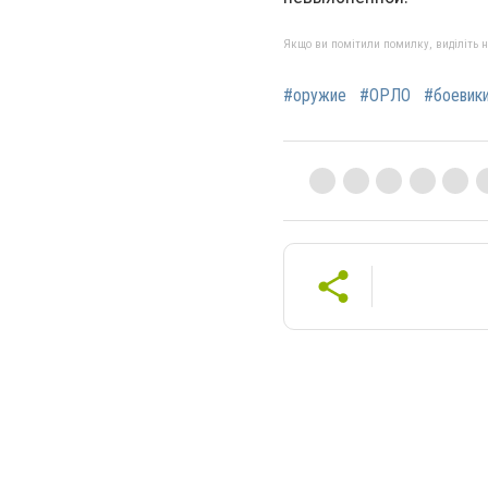
Якщо ви помітили помилку, виділіть нео
#оружие
#ОРЛО
#боевик