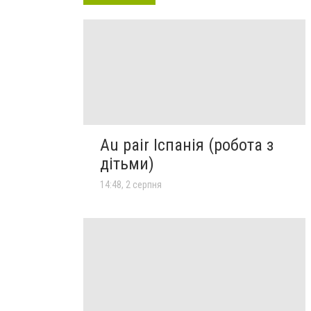
Au pair Іспанія (робота з
дітьми)
14:48, 2 серпня