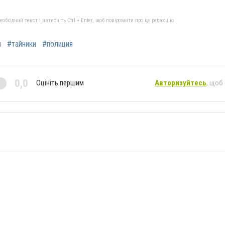
бхідний текст і натисніть Ctrl + Enter, щоб повідомити про це редакцію
и
#тайники
#полиция
0,0
Оцініть першим
Авторизуйтесь
, щоб