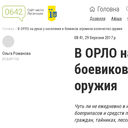
Головна
Дозвілля
Афіша
Головна
В ОРЛО на руках у населения и боевиков огромное количество оружия
08:41, 29 березня 2017 р.
В ОРЛО н
Ольга Романова
редактор
боевиков
оружия
Чуть ли не ежедневно в
боеприпасов и средств 
граждан, тайниках, лесо