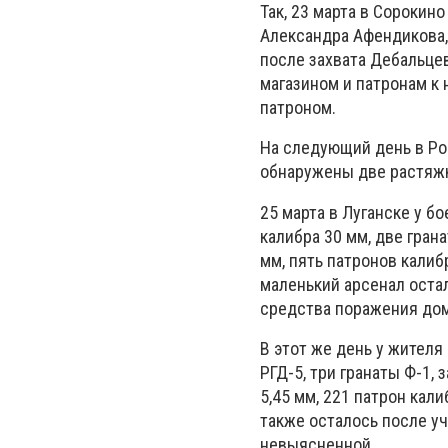
Так, 23 марта в Сорокин
Александра Афендикова,
после захвата Дебальцев
магазином и патронам к 
патроном.
На следующий день в Ро
обнаружены две растяжк
25 марта в Луганске у б
калибра 30 мм, две грана
мм, пять патронов калибр
маленький арсенал остал
средства поражения дом
В этот же день у жителя
РГД-5, три гранаты Ф-1, 
5,45 мм, 221 патрон кали
также осталось после уч
невыясненной.