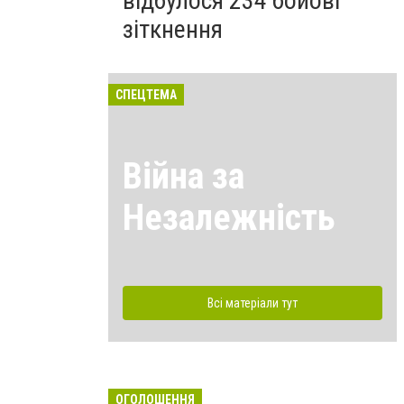
відбулося 234 бойові
зіткнення
СПЕЦТЕМА
Війна за
Незалежність
Всі матеріали тут
ОГОЛОШЕННЯ