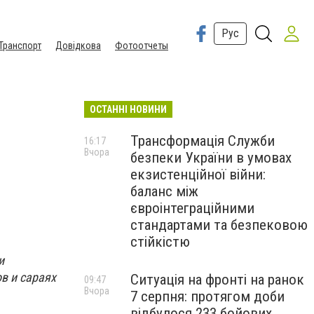
Рус
Транспорт
Довідкова
Фотоотчеты
ОСТАННІ НОВИНИ
Трансформація Служби
16:17
Вчора
безпеки України в умовах
екзистенційної війни:
баланс між
євроінтеграційними
стандартами та безпековою
стійкістю
и
в и сараях
Ситуація на фронті на ранок
09:47
Вчора
7 серпня: протягом доби
відбулося 233 бойових