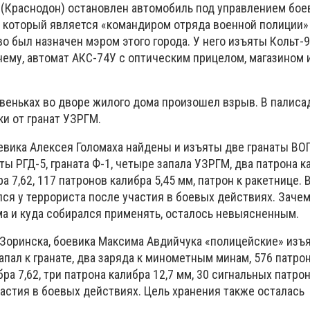
о (Краснодон) остановлен автомобиль под управлением бое
 который является «командиром отряда военной полиции» 
о был назначен мэром этого города. У него изъяты Кольт-9
нему, автомат АКС-74У с оптическим прицелом, магазином 
веньках во дворе жилого дома произошел взрыв. В палиса
и от гранат УЗРГМ.
оевика Алексея Голомаха найдены и изъяты две гранаты ВОГ
ты РГД-5, граната Ф-1, четыре запала УЗРГМ, два патрона к
а 7,62, 117 патронов калибра 5,45 мм, патрон к ракетнице. 
ся у террориста после участия в боевых действиях. Зачем
а и куда собирался применять, осталось невыясненным.
 Зоринска, боевика Максима Авдийчука «полицейские» изъя
запал к гранате, два заряда к минометным минам, 576 патро
бра 7,62, три патрона калибра 12,7 мм, 30 сигнальных патрон
астия в боевых действиях. Цель хранения также осталась