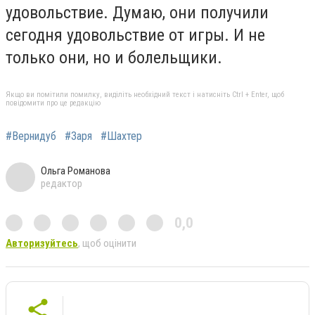
удовольствие. Думаю, они получили
сегодня удовольствие от игры. И не
только они, но и болельщики.
Якщо ви помітили помилку, виділіть необхідний текст і натисніть Ctrl + Enter, щоб
повідомити про це редакцію
#Вернидуб
#Заря
#Шахтер
Ольга Романова
редактор
0,0
Авторизуйтесь
, щоб оцінити