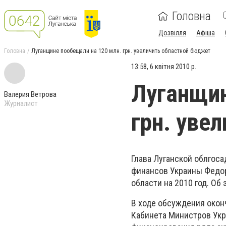
Головна
Дозвілля
Афіша
Головна
Луганщине пообещали на 120 млн. грн. увеличить областной бюджет
13:58, 6 квітня 2010 р.
Луганщин
Валерия Ветрова
Журналист
грн. уве
Глава Луганской облгос
финансов Украины Федо
области на 2010 год. О
В ходе обсуждения окон
Кабинета Министров Укр