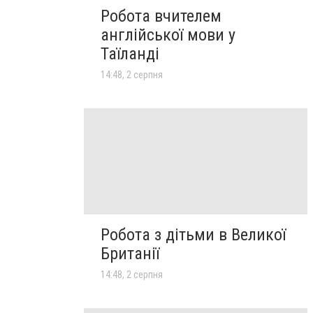
Робота вчителем
англійської мови у
Таїланді
14:48, 2 серпня
Робота з дітьми в Великої
Британії
14:48, 2 серпня