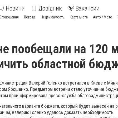
Новини
Довідник
Вакансии
Оголошення
Погода
Недвижимость
Карта міста
Авто / Мото
е пообещали на 120 м
личить областной бюд
администрации Валерий Голенко встретился в Киеве с Мин
ром Ярошенко. Предметом встречи стало уточнение бюдже
б этом проинформировала пресс-служба облгосадминистрац
чательного варианта бюджета, который будет вынесен на 
аины, Валерию Голенко удалось доказать необходимость