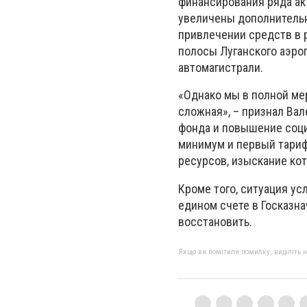
финансирования ряда акт
увеличены дополнительн
привлечении средств в 
полосы Луганского аэро
автомагистрали.
«Однако мы в полной ме
сложная», – признал Ва
фонда и повышение соци
минимум и первый тари
ресурсов, изыскание ко
Кроме того, ситуация у
едином счете в Госказна
восстановить.
Якщо ви помітили помилку, виділіть нео