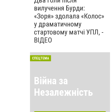
Два голи після
вилучення Бурди:
«Зоря» здолала «Колос»
у драматичному
стартовому матчі УПЛ, -
ВІДЕО
СПЕЦТЕМА
Війна за
Незалежність