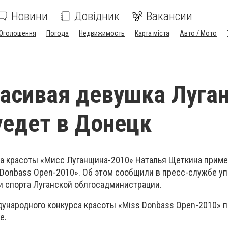
Новини
Довідник
Вакансии
Оголошення
Погода
Недвижимость
Карта міста
Авто / Мото
асивая девушка Луга
уедет в Донецк
а красоты «Мисс Луганщина-2010» Наталья Щеткина приме
 Donbass Open-2010». Об этом сообщили в пресс-службе у
и спорта Луганской облгосадминистрации.
ународного конкурса красоты «Miss Donbass Open-2010» п
е.