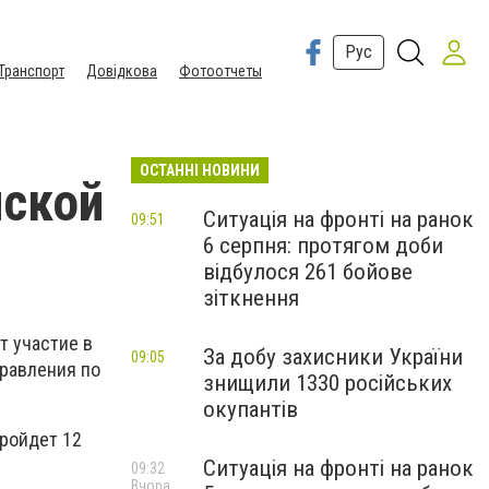
Рус
Транспорт
Довідкова
Фотоотчеты
ОСТАННІ НОВИНИ
нской
Ситуація на фронті на ранок
09:51
6 серпня: протягом доби
відбулося 261 бойове
зіткнення
т участие в
За добу захисники України
09:05
правления по
знищили 1330 російських
окупантів
ройдет 12
Ситуація на фронті на ранок
09:32
Вчора