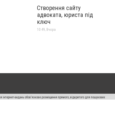
Створення сайту
адвоката, юриста під
ключ
10:49, Вчора
Для інтернет-видань обов'язкове розміщення прямого, відкритого для пошукових
лама" публікуються на правах реклами.