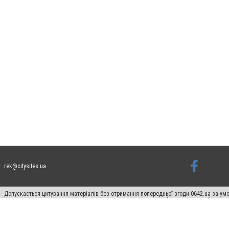
rek@citysites.ua
Допускається цитування матеріалів без отримання попередньої згоди 0642.ua за умо
систем гіперпосилання на цитовані статті не нижче другого абзацу в тексті або в я
Матеріали з плашками "Новини компаній", "Промо", "Партнерський матеріал", "Партнер