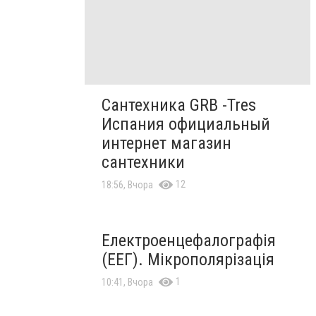
Сантехника GRB -Tres
Испания официальный
интернет магазин
сантехники
12
18:56, Вчора
Електроенцефалографія
(ЕЕГ). Мікрополярізація
1
10:41, Вчора