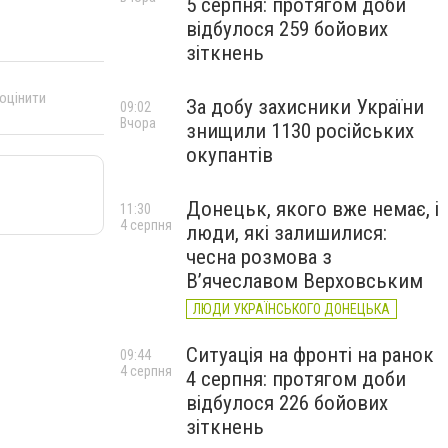
5 серпня: протягом доби
відбулося 259 бойових
зіткнень
 оцінити
За добу захисники України
09:02
Вчора
знищили 1130 російських
окупантів
Донецьк, якого вже немає, і
11:30
4 серпня
люди, які залишилися:
чесна розмова з
В’ячеславом Верховським
ЛЮДИ УКРАЇНСЬКОГО ДОНЕЦЬКА
Ситуація на фронті на ранок
09:44
4 серпня
4 серпня: протягом доби
відбулося 226 бойових
зіткнень