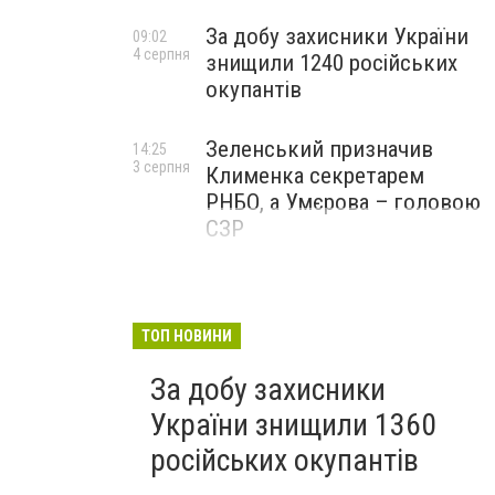
За добу захисники України
09:02
4 серпня
знищили 1240 російських
окупантів
Зеленський призначив
14:25
3 серпня
Клименка секретарем
РНБО, а Умєрова – головою
СЗР
ТОП НОВИНИ
За добу захисники
України знищили 1360
російських окупантів