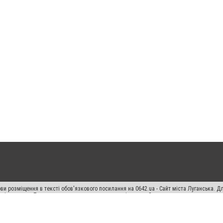
ви розміщення в тексті обов'язкового посилання на 0642.ua - Сайт міста Луганська. 
кості джерела. Порушення виняткових прав переслідується Законом.
ський спецпроєкт", "Політичні новини", "Пресреліз", "PR", "Офіційно", "Політична рек