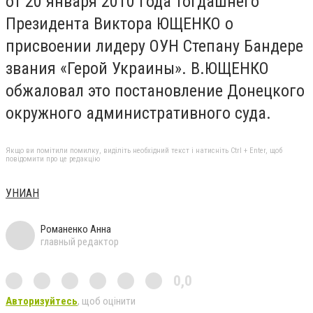
от 20 января 2010 года тогдашнего
Президента Виктора ЮЩЕНКО о
присвоении лидеру ОУН Степану Бандере
звания «Герой Украины». В.ЮЩЕНКО
обжаловал это постановление Донецкого
окружного административного суда.
Якщо ви помітили помилку, виділіть необхідний текст і натисніть Ctrl + Enter, щоб
повідомити про це редакцію
УНИАН
Романенко Анна
главный редактор
0,0
Авторизуйтесь
, щоб оцінити