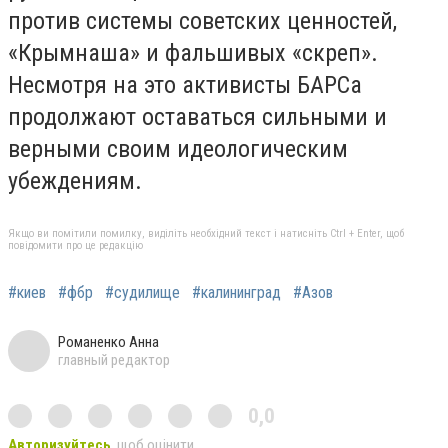
против системы советских ценностей,
«Крымнаша» и фальшивых «скреп».
Несмотря на это активисты БАРСа
продолжают оставаться сильными и
верными своим идеологическим
убеждениям.
Якщо ви помітили помилку, виділіть необхідний текст і натисніть Ctrl + Enter, щоб
повідомити про це редакцію
#киев
#фбр
#судилище
#калининград
#Азов
Романенко Анна
главный редактор
0,0
Авторизуйтесь
, щоб оцінити