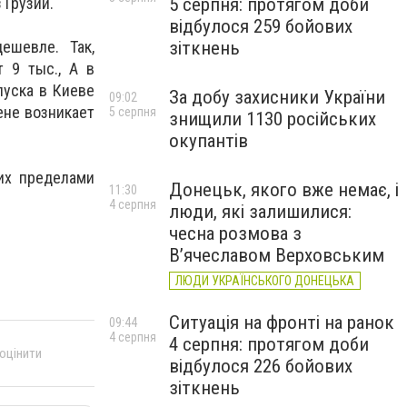
5 серпня: протягом доби
 Грузии.
відбулося 259 бойових
зіткнень
 дешевле.
Так,
 9 тыс., А в
пуска в Киеве
За добу захисники України
09:02
цене возникает
5 серпня
знищили 1130 російських
окупантів
 их пределами
Донецьк, якого вже немає, і
11:30
4 серпня
люди, які залишилися:
чесна розмова з
В’ячеславом Верховським
ЛЮДИ УКРАЇНСЬКОГО ДОНЕЦЬКА
Ситуація на фронті на ранок
09:44
4 серпня
4 серпня: протягом доби
 оцінити
відбулося 226 бойових
зіткнень