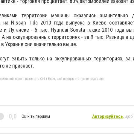
рактике - торговля процветает.
80% автомобилей завозят из
евиками территории машины оказались значительно
 на Nissan Tida 2010 года выпуска в Киеве составляет
 и Луганске - 5 тыс. Hyundai Sonata также 2010 года вы
., А на оккупированных территориях
- за 9 тыс. Разница в 
 в Украине они значительно выше.
огут ездить только на оккупированных территориях, за
то не признает.
бхідний текст і натисніть Ctrl + Enter, щоб повідомити про це редакцію
0,0
Оцініть першим
Авторизуйтесь
, щоб