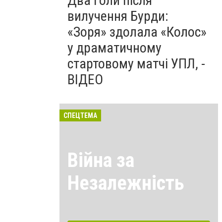
Два голи після
вилучення Бурди:
«Зоря» здолала «Колос»
у драматичному
стартовому матчі УПЛ, -
ВІДЕО
СПЕЦТЕМА
Війна за
Незалежність