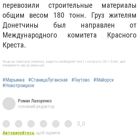
перевозили строительные материалы
общим весом 180 тонн.
Груз жителям
Донетчины был направлен от
Международного комитета Красного
Креста.
Якщо ви помітили помилку, виділіть необхідний текст і натисніть Ctrl + Enter, щоб
повідомити про це редакцію
#Марьинка
#СтаницаЛуганская
#Гнутово
#Майорск
#Новотроицкое
Роман Лазоренко
головний редактор
0,0
Авторизуйтесь
, щоб оцінити