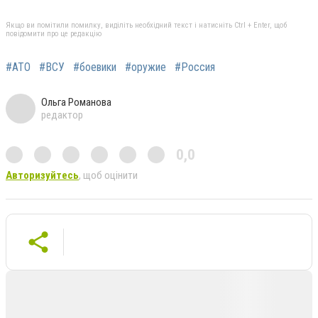
Якщо ви помітили помилку, виділіть необхідний текст і натисніть Ctrl + Enter, щоб
повідомити про це редакцію
#АТО
#ВСУ
#боевики
#оружие
#Россия
Ольга Романова
редактор
0,0
Авторизуйтесь
, щоб оцінити