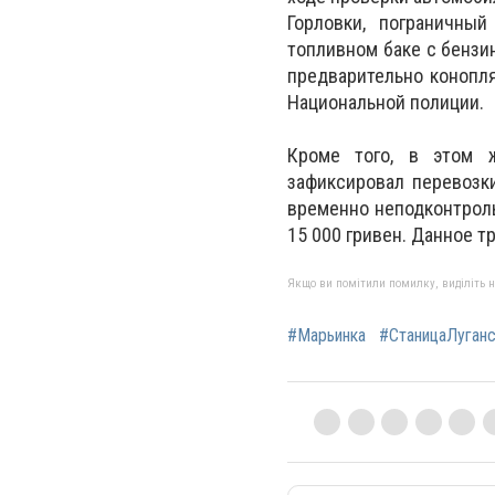
Горловки, пограничны
топливном баке с бензи
предварительно конопл
Национальной полиции.
Кроме того, в этом ж
зафиксировал перевозк
временно неподконтрол
15 000 гривен.
Данное тр
Якщо ви помітили помилку, виділіть нео
#Марьинка
#СтаницаЛуганс