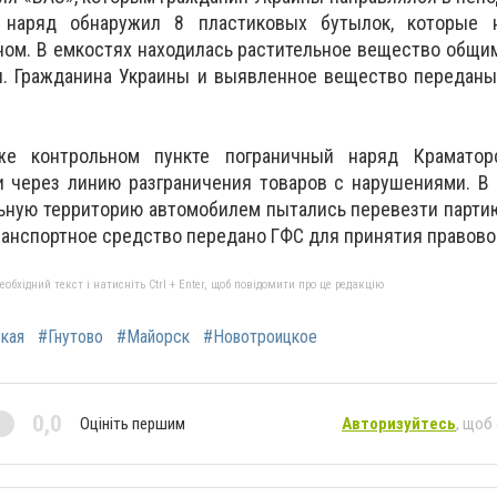
й наряд обнаружил 8 пластиковых бутылок, которые 
ном.
В емкостях находилась растительное вещество общим 
я.
Гражданина Украины и выявленное вещество переданы
е контрольном пункте пограничный наряд Краматор
и через линию разграничения товаров с нарушениями.
В 
ьную территорию автомобилем пытались перевезти парти
анспортное средство передано ГФС для принятия правово
бхідний текст і натисніть Ctrl + Enter, щоб повідомити про це редакцію
кая
#Гнутово
#Майорск
#Новотроицкое
0,0
Оцініть першим
Авторизуйтесь
, щоб