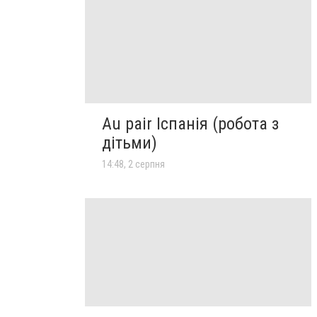
Au pair Іспанія (робота з
дітьми)
14:48, 2 серпня