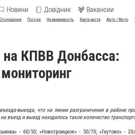
Новини
Довідник
Вакансии
Оголошення
Погода
Недвижимость
Карта міста
Авто / Мото
 на КПВВ Донбасса:
 мониторинг
въезда-выезда, что на линии разграничения в районе пр
а на въезд и выезд находилось такое количество транспорт
рьинка» - 60/50;
«Новотроицкое» - 50/70;
«Гнутово» - 20