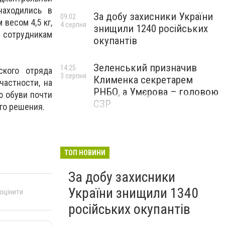
находились в
За добу захисники України
09:02
весом 4,5 кг,
4 серпня
знищили 1240 російських
 сотрудникам
окупантів
Зеленський призначив
14:25
ского отряда
3 серпня
Клименка секретарем
частности, на
РНБО, а Умєрова – головою
ю обуви почти
СЗР
го решения.
ТОП НОВИНИ
За добу захисники
України знищили 1340
 оцінити
російських окупантів