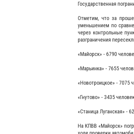
Государственная погран
Отметим, что за прош
уменьшением по сравне
через контрольные пун
разграничения пересекл
«Майорск» - 6790 челове
«Марьинка» - 7655 челов
«Новотроицкое» - 7075 ч
«Гнутово» - 3435 челове
«Станица Луганская» - 6
На КПВВ «Майорск» погр
ходе проверки автомоби