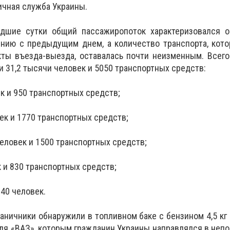
ичная служба Украины.
едшие сутки общий пассажиропоток характеризовался 
нию с предыдущим днем, а количество транспорта, кото
кты въезда-выезда, оставалась почти неизменным.
Всего
и 31,2 тысячи человек и 5050 транспортных средств:
к и 950 транспортных средств;
ек и 1770 транспортных средств;
еловек и 1500 транспортных средств;
к и 830 транспортных средств;
240 человек.
аничники обнаружили в топливном баке с бензином 4,5 кг
ля «ВАЗ», которым гражданин Украины направлялся в неп