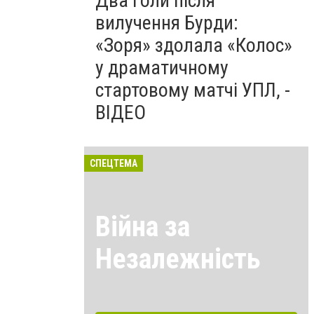
Два голи після
вилучення Бурди:
«Зоря» здолала «Колос»
у драматичному
стартовому матчі УПЛ, -
ВІДЕО
СПЕЦТЕМА
Війна за
Незалежність