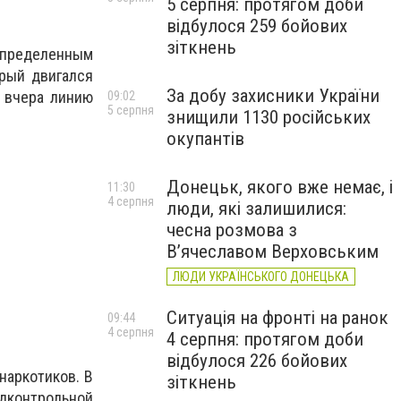
5 серпня: протягом доби
відбулося 259 бойових
зіткнень
определенным
рый двигался
За добу захисники України
 вчера линию
09:02
5 серпня
знищили 1130 російських
окупантів
Донецьк, якого вже немає, і
11:30
4 серпня
люди, які залишилися:
чесна розмова з
В’ячеславом Верховським
ЛЮДИ УКРАЇНСЬКОГО ДОНЕЦЬКА
Ситуація на фронті на ранок
09:44
4 серпня
4 серпня: протягом доби
відбулося 226 бойових
 наркотиков.
В
зіткнень
одконтрольной