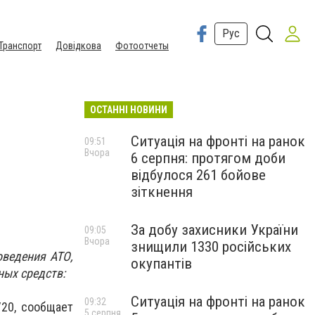
Рус
Транспорт
Довідкова
Фотоотчеты
ОСТАННІ НОВИНИ
Ситуація на фронті на ранок
09:51
Вчора
6 серпня: протягом доби
відбулося 261 бойове
зіткнення
За добу захисники України
09:05
Вчора
знищили 1330 російських
оведения АТО,
окупантів
ных средств:
Ситуація на фронті на ранок
09:32
/20, сообщает
5 серпня