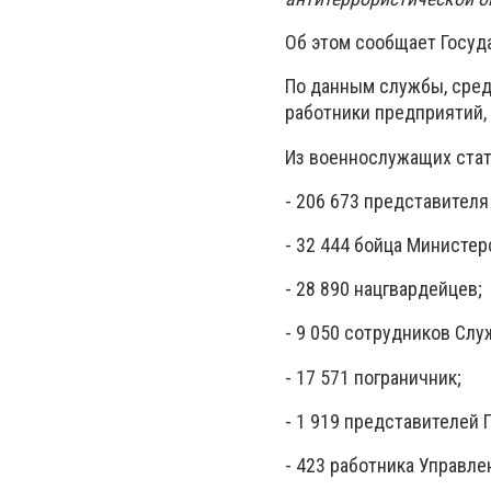
Об этом сообщает Госуд
По данным службы, среди
работники предприятий,
Из военнослужащих стат
- 206 673 представител
- 32 444 бойца Министер
- 28 890 нацгвардейцев;
- 9 050 сотрудников Сл
- 17 571 пограничник;
- 1 919 представителей
- 423 работника Управле