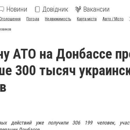
Новини
Довідник
Вакансии
Оголошення
Погода
Недвижимость
Карта міста
Авто / Мото
ловиков
ну АТО на Донбассе п
е 300 тысяч украинс
в
евых действий уже получили 306 199 человек, учас
перации Донбассе.