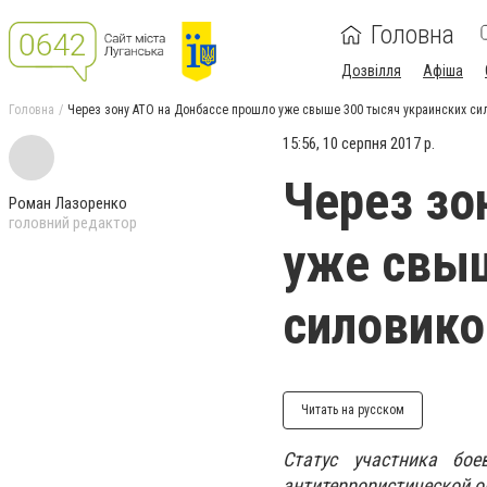
Головна
Дозвілля
Афіша
Головна
Через зону АТО на Донбассе прошло уже свыше 300 тысяч украинских си
15:56, 10 серпня 2017 р.
Через зо
Роман Лазоренко
головний редактор
уже свыш
силовико
Читать на русском
Статус участника бо
антитеррористической о