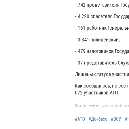
- 742 представителя Го
- 4 220 спасателя Госу
- 161 работник Генераль
- 3 341 полицейский;
- 479 налоговиков Госу
- 37 представитель Слу
Лишены статуса участни
Как сообщалось, по сост
072 участников АТО.
Якщо ви помітили помилку, виділіть нео
#АТО
#Донбасс
#ВСУ
#