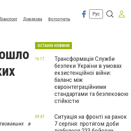
Рус
Транспорт
Довідкова
Фотоотчеты
ОСТАННІ НОВИНИ
рошло
Трансформація Служби
16:17
безпеки України в умовах
ких
екзистенційної війни:
баланс між
євроінтеграційними
стандартами та безпековою
стійкістю
Ситуація на фронті на ранок
09:47
7 серпня: протягом доби
твовавших в
відбулося 233 бойових