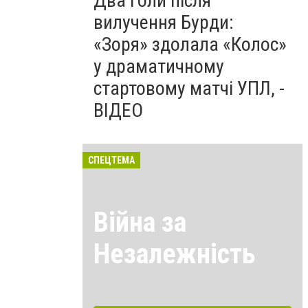
Два голи після
вилучення Бурди:
«Зоря» здолала «Колос»
у драматичному
стартовому матчі УПЛ, -
ВІДЕО
СПЕЦТЕМА
Війна за
Незалежність