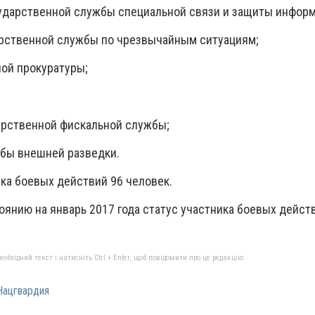
сударственной службы специальной связи и защиты информ
дарственной службы по чрезвычайным ситуациям;
ной прокуратуры;
дарственной фискальной службы;
жбы внешней разведки.
ка боевых действий 96 человек.
оянию на январь 2017 года статус участника боевых дейст
бхідний текст і натисніть Ctrl + Enter, щоб повідомити про це редакцію
Нацгвардия