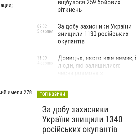
відбулося 259 бойових
ации;
зіткнень
За добу захисники України
09:02
5 серпня
знищили 1130 російських
окупантів
Донецьк, якого вже немає, і
11:30
4 серпня
люди, які залишилися:
чесна розмова з
В’ячеславом Верховським
ЛЮДИ УКРАЇНСЬКОГО ДОНЕЦЬКА
вий имели 278
ТОП НОВИНИ
За добу захисники
України знищили 1340
російських окупантів