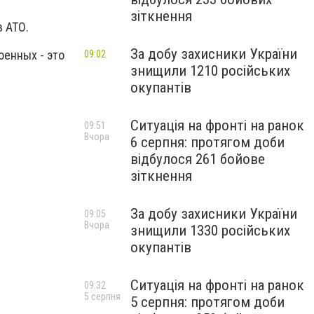
зіткнення
 АТО.
За добу захисники України
оенных - это
09:02
знищили 1210 російських
окупантів
Ситуація на фронті на ранок
09:51
Вчора
6 серпня: протягом доби
відбулося 261 бойове
зіткнення
За добу захисники України
09:05
Вчора
знищили 1330 російських
окупантів
Ситуація на фронті на ранок
09:32
5 серпня
5 серпня: протягом доби