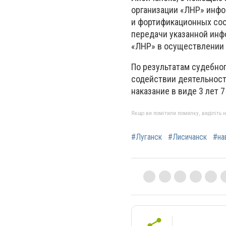
организации «ЛНР» инфо
и фортификационных соо
передачи указанной инф
«ЛНР» в осуществлении 
По результатам судебно
содействии деятельност
наказание в виде 3 лет 
Якщо ви помітили помилку, виділіть нео
#Луганск
#Лисичанск
#на