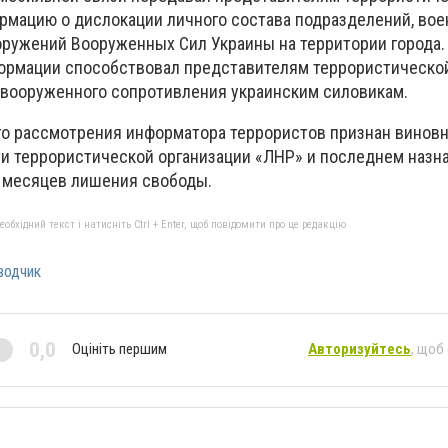
рмацию о дислокации личного состава подразделений, вое
ружений Вооруженных Сил Украины на территории города.
ормации способствовал представителям террористическо
вооруженного сопротивления украинским силовикам.
го рассмотрения информатора террористов признан винов
и террористической организации «ЛНР» и последнем назн
7 месяцев лишения свободы.
бхідний текст і натисніть Ctrl + Enter, щоб повідомити про це редакцію
водчик
0,0
Оцініть першим
Авторизуйтесь
, щоб