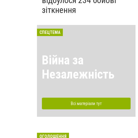
відбулося 234 бойові
зіткнення
СПЕЦТЕМА
Війна за
Незалежність
Всі матеріали тут
ОГОЛОШЕННЯ