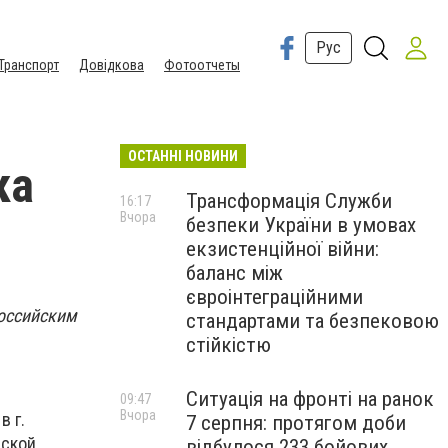
Рус
Транспорт
Довідкова
Фотоотчеты
ОСТАННІ НОВИНИ
ка
Трансформація Служби
16:17
Вчора
безпеки України в умовах
екзистенційної війни:
баланс між
євроінтеграційними
российским
стандартами та безпековою
стійкістю
Ситуація на фронті на ранок
09:47
Вчора
в г.
7 серпня: протягом доби
еской
відбулося 233 бойових