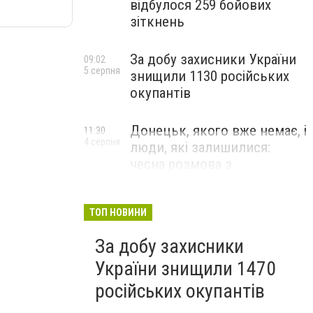
відбулося 259 бойових
зіткнень
За добу захисники України
09:02
5 серпня
знищили 1130 російських
окупантів
Донецьк, якого вже немає, і
11:30
4 серпня
люди, які залишилися:
чесна розмова з
В’ячеславом Верховським
ЛЮДИ УКРАЇНСЬКОГО ДОНЕЦЬКА
ТОП НОВИНИ
За добу захисники
України знищили 1470
російських окупантів