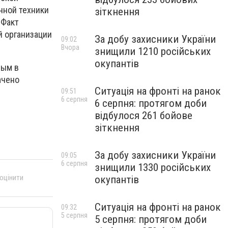
нной техники
зіткнення
 Факт
й организации
За добу захисники України
09:02
Вчора
знищили 1210 російських
окупантів
ным в
ачено
Ситуація на фронті на ранок
09:51
6 серпня
6 серпня: протягом доби
відбулося 261 бойове
зіткнення
За добу захисники України
09:05
6 серпня
знищили 1330 російських
 оцінити
окупантів
Ситуація на фронті на ранок
09:32
5 серпня
5 серпня: протягом доби