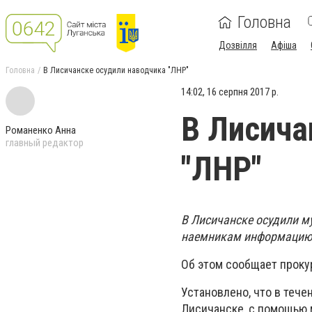
Головна
Дозвілля
Афіша
Головна
В Лисичанске осудили наводчика "ЛНР"
14:02, 16 серпня 2017 р.
В Лисича
Романенко Анна
главный редактор
"ЛНР"
В Лисичанске осудили м
наемникам информацию 
Об этом сообщает проку
Установлено, что в течен
Лисичанске, с помощью 