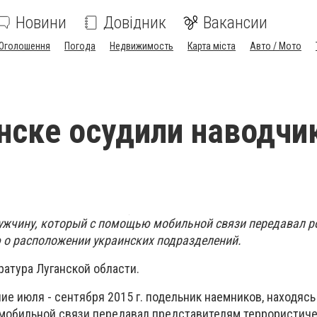
Новини
Довідник
Вакансии
Оголошення
Погода
Недвижимость
Карта міста
Авто / Мото
нске осудили наводчи
ужчину, который с помощью мобильной связи передавал 
о расположении украинских подразделений.
ратура Луганской области.
ие июля - сентября 2015 г. подельник наемников, находясь 
мобильной связи передавал представителям террористич