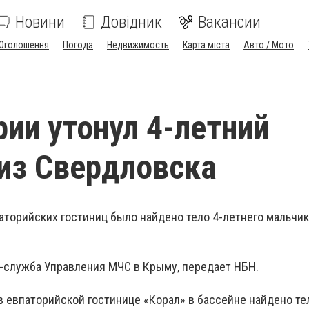
Новини
Довідник
Вакансии
Оголошення
Погода
Недвижимость
Карта міста
Авто / Мото
рии утонул 4-летний
из Свердловска
аторийских гостиниц было найдено тело 4-летнего мальчик
-служба Управления МЧС в Крыму, передает НБН.
в евпаторийской гостинице «Корал» в бассейне найдено те