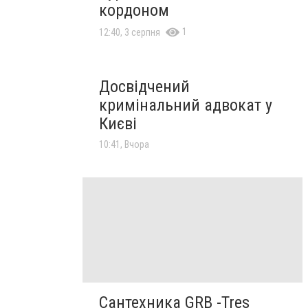
кордоном
1
12:40, 3 серпня
Досвідчений
кримінальний адвокат у
Києві
10:41, Вчора
Сантехника GRB -Tres