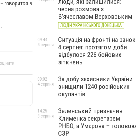
люди, які залишилися:
– говорится в
чесна розмова з
В’ячеславом Верховським
.
ЛЮДИ УКРАЇНСЬКОГО ДОНЕЦЬКА
Ситуація на фронті на ранок
09:44
4 серпня
4 серпня: протягом доби
відбулося 226 бойових
зіткнень
 оцінити
За добу захисники України
09:02
4 серпня
знищили 1240 російських
окупантів
Зеленський призначив
14:25
3 серпня
Клименка секретарем
РНБО, а Умєрова – головою
СЗР