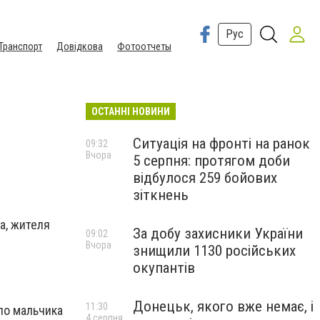
Рус
Транспорт
Довідкова
Фотоотчеты
ОСТАННІ НОВИНИ
Ситуація на фронті на ранок
09:32
Вчора
5 серпня: протягом доби
відбулося 259 бойових
зіткнень
а, жителя
За добу захисники України
09:02
Вчора
знищили 1130 російських
окупантів
Донецьк, якого вже немає, і
11:30
ло мальчика
4 серпня