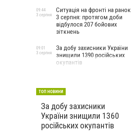
Ситуація на фронті на ранок
09:44
3 серпня
3 серпня: протягом доби
відбулося 207 бойових
зіткнень
За добу захисники України
09:01
3 серпня
знищили 1390 російських
окупантів
ТОП НОВИНИ
За добу захисники
України знищили 1360
російських окупантів