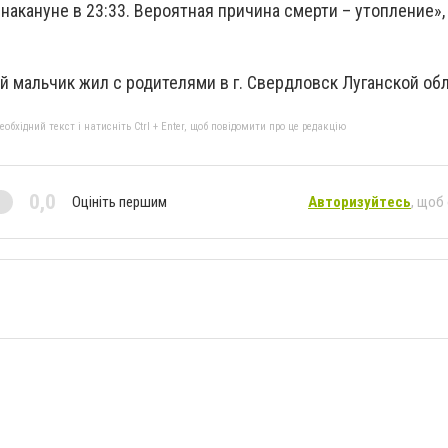
накануне в 23:33. Вероятная причина смерти – утопление», 
й мальчик жил с родителями в г. Свердловск Луганской обл
бхідний текст і натисніть Ctrl + Enter, щоб повідомити про це редакцію
0,0
Оцініть першим
Авторизуйтесь
, щоб