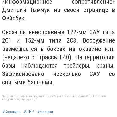
«Информационное сопротивление»
Дмитрий Тымчук на своей странице в
Фейсбук.
Свозятся неисправные 122-мм САУ типа
2С1 и 152-мм типа 2С3. Вооружение
размещается в боксах на окраине н.п.
(недалеко от трассы Е40). На территории
базы наблюдаются трейлеры, краны.
Зафиксировано несколько САУ со
снятыми башнями.
Якщо ви помітили помилку, виділіть необхідний текст і натисніть Ctrl + Enter, щоб
повідомити про це редакцію
#Сорокино
#ЛНР
#боевики