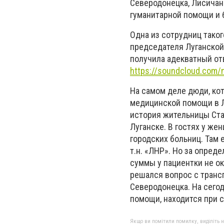
Северодонецка, Лисичан
гуманитарной помощи и 
Одна из сотрудниц тако
председателя Луганской
получила адекватный от
https://soundcloud.com/
На самом деле дюди, ко
медицинской помощи в Лу
история
жительниц
ы
Ста
Луганске. В гостях у же
городских больниц. Там е
т.н. «ЛНР». Но за опред
суммы у пациентки не ок
решался вопрос с транс
Северодонецка. На сегод
помощи, находится при 
Якщо ви помітили помилку, виділіть нео