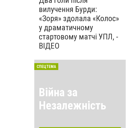
Два голи після
вилучення Бурди:
«Зоря» здолала «Колос»
у драматичному
стартовому матчі УПЛ, -
ВІДЕО
СПЕЦТЕМА
Війна за
Незалежність