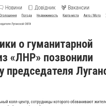
Новини
Довідник
Вакансии
Оголошення
Погода
Недвижимость
Карта міста
Авто / Мото
седателя Луганской ОВГА
ики о гуманитарной
з «ЛНР» позвонили
у председателя Луган
ьный колл-центр, сотрудницы которого обзванивают жител