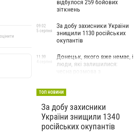
відбулося 259 бойових
зіткнень
За добу захисники України
09:02
5 серпня
знищили 1130 російських
 оцінити
окупантів
Донецьк, якого вже немає, і
11:30
4 серпня
люди, які залишилися:
чесна розмова з
В’ячеславом Верховським
ЛЮДИ УКРАЇНСЬКОГО ДОНЕЦЬКА
ТОП НОВИНИ
За добу захисники
України знищили 1340
російських окупантів