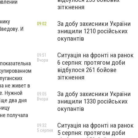
авлении
зіткнення
нику
За добу захисники України
09:02
ведову. И
знищили 1210 російських
окупантів
Ситуація на фронті на ранок
09:51
Вчора
6 серпня: протягом доби
показательна
відбулося 261 бойове
купированном
зіткнення
 луганских
на не живет в
е. Нужной
За добу захисники України
09:05
Вчора
Еще два дня
знищили 1330 російських
ницу
окупантів
 не получала
Ситуація на фронті на ранок
09:32
5 серпня
5 серпня: протягом доби