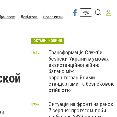
Рус
Транспорт
Довідкова
Фотоотчеты
ОСТАННІ НОВИНИ
Трансформація Служби
16:17
безпеки України в умовах
екзистенційної війни:
баланс між
ской
євроінтеграційними
стандартами та безпековою
стійкістю
Ситуація на фронті на ранок
09:47
7 серпня: протягом доби
ей
відбулося 233 бойових