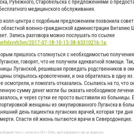
ска, Рубежного, Старобельска с предложениями о предост
бесплатного медицинского обслуживания.
го колл-центра с подобным предложением позвонила совет
 областной военно-гражданской администрации Виталию Ш
вет. Запись разговора можно послушать по ссылке
nefnlxvyh5yn/2017-07-18-10-15-38-65310216-1a
.
торым пришлось столкнуться с необходимостью получения
ганске, говорят, что не получили адекватной помощи. Так,
ницы Луганской, решившая проведать родственников в ок
нщины открылось кровотечение, и она обратилась в одну из
е осмотрели, и помогать отказались. Ссылаясь на то, что о
еленную сумму денег могли бы оказать необходимое лечени
азалось, и через сутки ее просто выставили из больницы. 
портировкой женщины из оккупированного Луганска в боль
няшний день пациентка луганских врачей, которая три дня
смерти. Спасти ей жизнь пытаются врачи в Северодонецке.
бхідний текст і натисніть Ctrl + Enter, щоб повідомити про це редакцію