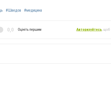
щь
#Шведов
#медицина
0,0
Оцініть першим
Авторизуйтесь
, щоб