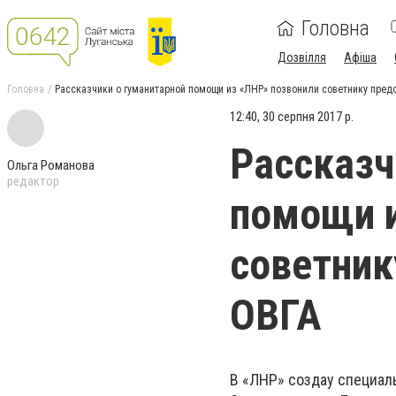
Головна
Дозвілля
Афіша
Головна
Рассказчики о гуманитарной помощи из «ЛНР» позвонили советнику пред
12:40, 30 серпня 2017 р.
Рассказч
Ольга Романова
редактор
помощи и
советник
ОВГА
В «ЛНР» создаy специал